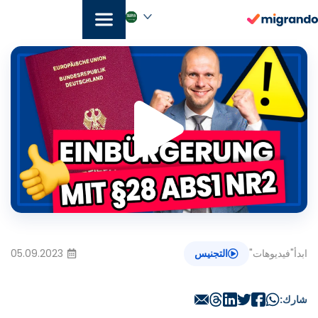
خطي
لى
لمحتوى
تشغيل
العربية‏
الفيديو
ابدأ
"
فيديوهات
"
التجنيس
05.09.2023
شارك: