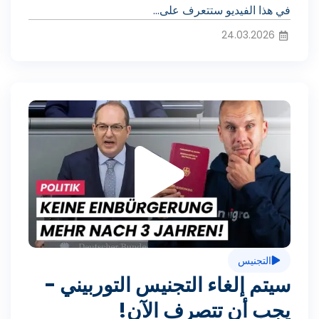
ا
في هذا الفيديو ستتعرف على...
24.03.2026
ل
ت
ف
ش
ي
غ
د
التجنيس
ي
سيتم إلغاء التجنيس التوربيني -
ي
يجب أن تتصرف الآن!