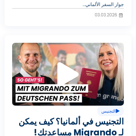
ا
جواز السفر الألماني...
03.03.2026
ل
ت
ف
ش
ي
غ
د
التجنيس
ي
التجنيس في ألمانيا؟ كيف يمكن
ي
لـ Migrando مساعدتك!