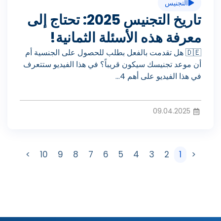
د
التجنيس
ي
تاريخ التجنيس 2025: تحتاج إلى
ي
معرفة هذه الأسئلة الثمانية!
ل
🇩🇪 هل تقدمت بالفعل بطلب للحصول على الجنسية أم
و
أن موعد تجنيسك سيكون قريباً؟ في هذا الفيديو ستتعرف
في هذا الفيديو على أهم 4...
ا
09.04.2025
ل
>
10
9
8
7
6
5
4
3
2
1
<
ف