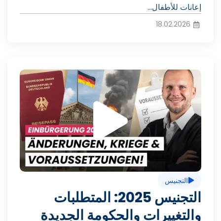
ا
إعانات للأطفال...
18.02.2026
ل
ت
ف
ش
ي
غ
د
التجنيس
ي
التجنيس 2025: المتطلبات
ي
والتغييرات والحكومة الجديدة