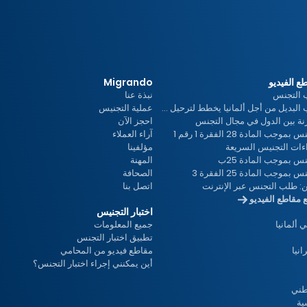
ي
د
ع الفيديو
Migrando
ي
التجنس
نبذة عنا
حزب البديل من أجل ألمانيا يخطط لترحيل جماعي
عملية التجنيس
نة بين الدول في مجال التجنس
احجز الآن
بموجب المادة 28 الفقرة 1 رقم 1
آراء العملاء
و
ءات التجنيس السريعة
مؤلفينا
نس بموجب المادة 25ب
المهنة
 بموجب المادة 25 الفقرة 3
الصحافة
ن: طلب التجنس عبر الإنترنت
اتصل بنا
 مقاطع الفيديو
اختبار التجنيس
ألمانيا
جميع المعلومات
تطبيق اختبار التجنس
انيا
مقاطع فيديو من المحامي
أين يمكنني إجراء اختبار التجنس؟
طني