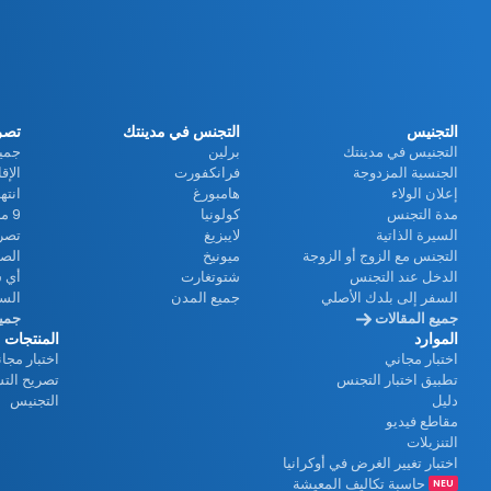
ي
د
التجنيس
التجنس في مدينتك
تصري
ي
التجنيس في مدينتك
برلين
جميع
الجنسية المزدوجة
فرانكفورت
الإق
إعلان الولاء
هامبورغ
انته
مدة التجنس
كولونيا
9 مزايا رائعة
و
السيرة الذاتية
لايبزيغ
تصري
التجنس مع الزوج أو الزوجة
ميونيخ
الصل
الدخل عند التجنس
شتوتغارت
أي ش
السفر إلى بلدك الأصلي
جميع المدن
الس
جميع المقالات
جميع
الموارد
المنتجات
اختبار مجاني
اختبار مجا
تطبيق اختبار التجنس
تصريح الت
دليل
التجنيس
مقاطع فيديو
التنزيلات
اختبار تغيير الغرض في أوكرانيا
حاسبة تكاليف المعيشة