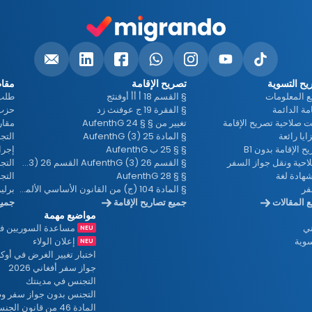
ي
د
ح التسوية
تصريح الإقامة
مقاط
ي
 المعلومات
§ القسم 18 أ أأ أوفنثج
طلب 
امة الدائمة
§ الفقرة 19 ج عوفنث زد
ت صلاحية تصريح الإقامة
تغيير من § § 24 AufenthG
مقار
§ المادة 25 (3) AufenthG
التجنس 
و
ح الإقامة بدون B1
§ § 25 ب AufenthG
إجرا
احية ونقل جواز السفر
§ القسم 26 (3) AufenthG القسم 26 (3) AufenthG
التج
هادة لغة
§ § 28 AufenthG
التجنس
فر
§ المادة 104 (ج) من القانون الأساسي الألماني
برلي
 المقالات
جميع تصاريح الإقامة
جميع
مواضيع مهمة
ني
مساعدة السوريين في 
سوية
إعلان الولاء
اختبار تغيير الغرض في أوكر
جواز سفر أفغاني 2026
التجنس في مدينتك
التجنس بدون جواز سفر و
المادة 46 من قانون الجنسية