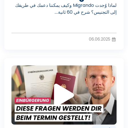
ل
لماذا وُجدت Migrando وكيف يمكننا دعمك في طريقك
و
إلى التجنيس؟ شرح في 60 ثانية....
ا
06.06.2025
ل
ت
ف
ش
ي
غ