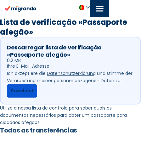
Saltar
para
o
Português
Lista de verificação «Passaporte
conteúdo
afegão»
Descarregar lista de verificação
«Passaporte afegão»
0,2 MB
Abschnitt
Ich akzeptiere die
Datenschutzerklärung
und stimme der
Verarbeitung meiner personenbezogenen Daten zu.
Download
Utilize a nossa lista de controlo para saber quais os
documentos necessários para obter um passaporte para
cidadãos afegãos.
Todas as transferências