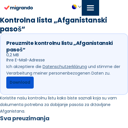
Preskoči
na
sadržaj
Bosanski
Kontrolna lista „Afganistanski
pasoš“
Preuzmite kontrolnu listu „Afganistanski
pasoš“
0,2 MB
Abschnitt
Ich akzeptiere die
Datenschutzerklärung
und stimme der
Verarbeitung meiner personenbezogenen Daten zu.
Download
Koristite našu kontrolnu listu kako biste saznali koja su vam
dokumenta potrebna za dobijanje pasoša za državljane
Afganistana.
Sva preuzimanja