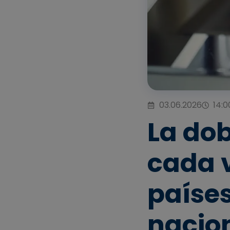
03.06.2026
14:0
La do
cada 
países
nacion