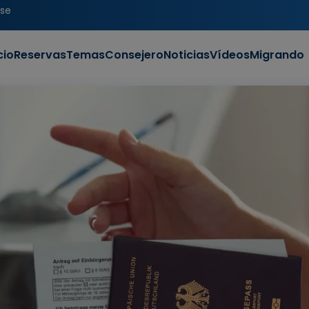
se
cio
Reservas
Temas
Consejero
Noticias
Vídeos
Migrando