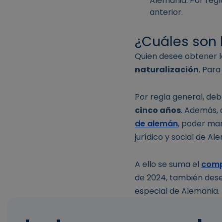
Alemania. Por regl
anterior.
¿Cuáles son 
Quien desee obtener 
naturalización
. Para
Por regla general, de
cinco años
. Además,
de alemán
, poder ma
jurídico y social de Al
A ello se suma el
comp
de 2024, también des
especial de Alemania.