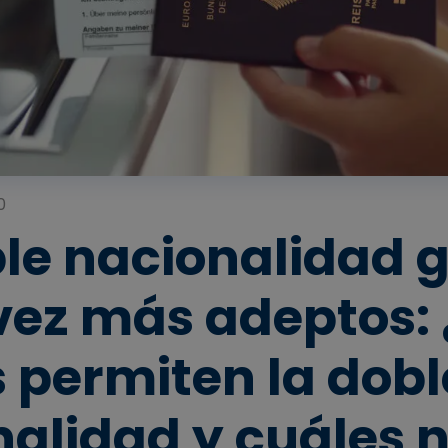
0
ble nacionalidad 
vez más adeptos:
 permiten la dobl
alidad y cuáles 