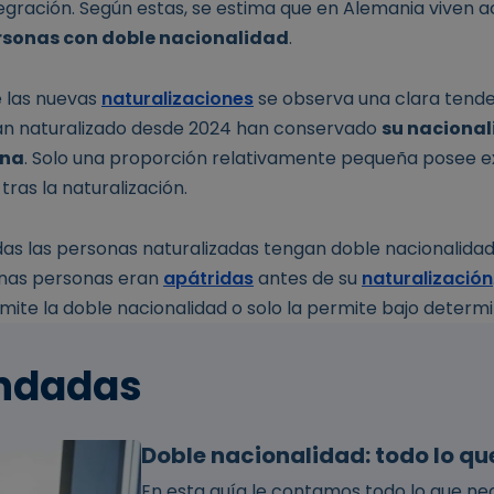
egración. Según estas, se estima que en Alemania viven
ersonas con doble nacionalidad
.
 las nuevas
naturalizaciones
se observa una clara tende
han naturalizado desde 2024 han conservado
su nacional
na
. Solo una proporción relativamente pequeña posee e
ras la naturalización.
das las personas naturalizadas tengan doble nacionalida
unas personas eran
apátridas
antes de su
naturalización
ite la doble nacionalidad o solo la permite bajo determ
ndadas
Doble nacionalidad: todo lo qu
En esta guía le contamos todo lo que nec