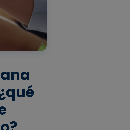
gana
 ¿qué
e
no?