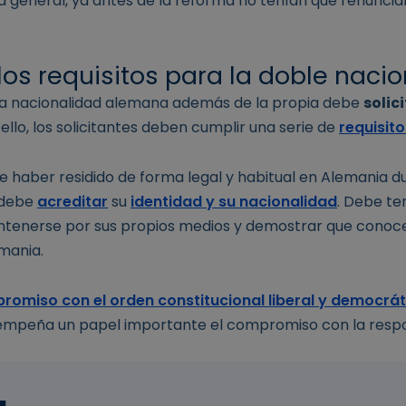
a general, ya antes de la reforma no tenían que renuncia
los requisitos para la doble naci
la nacionalidad alemana además de la propia debe
solici
 ello, los solicitantes deben cumplir una serie de
requisito
be haber residido de forma legal y habitual en Alemania 
 debe
acreditar
su
identidad y su nacionalidad
. Debe te
ntenerse por sus propios medios y demostrar que conoc
emania.
romiso con el orden constitucional liberal y democrát
empeña un papel importante el compromiso con la respon