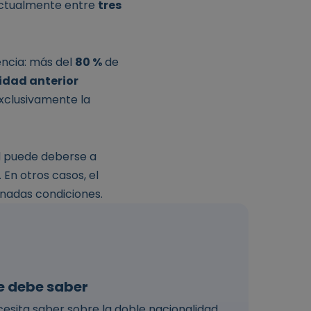
 actualmente entre
tres
ncia: más del
80 %
de
idad anterior
xclusivamente la
d puede deberse a
. En otros casos, el
inadas condiciones.
e debe saber
esita saber sobre la doble nacionalidad...