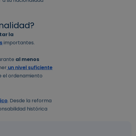
r a su nacionalidad
onalidad?
tar la
s
importantes.
durante
al menos
ner
un nivel suficiente
e el ordenamiento
ico
. Desde la reforma
sabilidad histórica