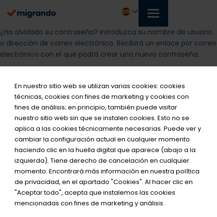
Ir
al
contenido
Español
¿Ha olvidado su contraseña? Introduzca su nombre de usuario
*Req
o dirección de correo electrónico. Recibirá un enlace por correo
electrónico con el que podrá crear una nueva contraseña.
Nombre de usuario o dirección de correo electrónico
En nuestro sitio web se utilizan varias cookies: cookies
técnicas, cookies con fines de marketing y cookies con
fines de análisis; en principio, también puede visitar
nuestro sitio web sin que se instalen cookies. Esto no se
Restablecer contraseña
aplica a las cookies técnicamente necesarias. Puede ver y
cambiar la configuración actual en cualquier momento
o
haciendo clic en la huella digital que aparece (abajo a la
izquierda). Tiene derecho de cancelación en cualquier
momento. Encontrará más información en nuestra política
de privacidad, en el apartado "Cookies". Al hacer clic en
Iniciar sesión sin contraseña
"Aceptar todo", acepta que instalemos las cookies
mencionadas con fines de marketing y análisis.