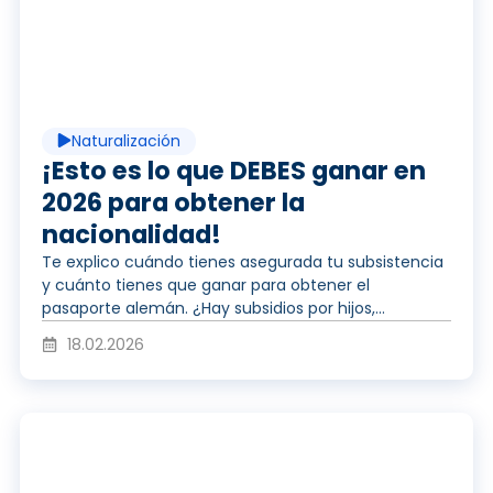
e
i
p
r
Naturalización
r
¡Esto es lo que DEBES ganar en
2026 para obtener la
v
nacionalidad!
o
Te explico cuándo tienes asegurada tu subsistencia
y cuánto tienes que ganar para obtener el
í
pasaporte alemán. ¿Hay subsidios por hijos,...
d
18.02.2026
d
u
R