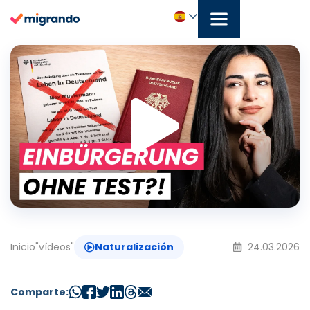
Ir
al
contenido
Repr
Español
víde
Inicio
"
vídeos
"
Naturalización
24.03.2026
Comparte: