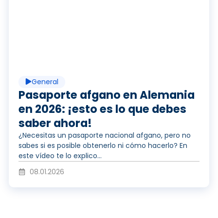
e
c
e
o
i
p
General
r
r
Pasaporte afgano en Alemania
en 2026: ¡esto es lo que debes
saber ahora!
v
o
¿Necesitas un pasaporte nacional afgano, pero no
sabes si es posible obtenerlo ni cómo hacerlo? En
este vídeo te lo explico...
í
d
08.01.2026