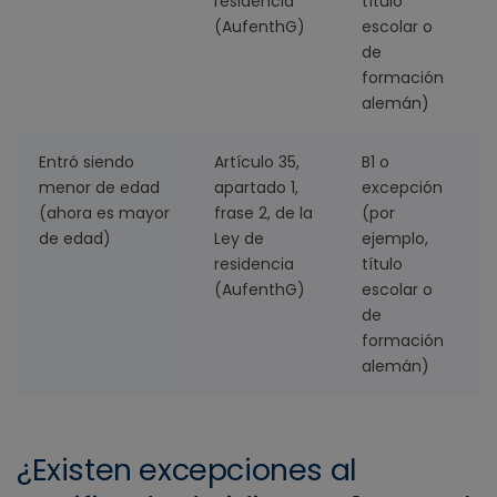
residencia
título
(AufenthG)
escolar o
de
formación
alemán)
Entró siendo
Artículo 35,
B1 o
5
menor de edad
apartado 1,
excepción
(ahora es mayor
frase 2, de la
(por
de edad)
Ley de
ejemplo,
residencia
título
(AufenthG)
escolar o
de
formación
alemán)
¿Existen excepciones al