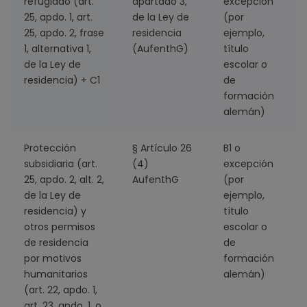
refugiado (art.
apartado 3,
excepción
25, apdo. 1, art.
de la Ley de
(por
25, apdo. 2, frase
residencia
ejemplo,
1, alternativa 1,
(AufenthG)
título
de la Ley de
escolar o
residencia) + C1
de
formación
alemán)
Protección
§ Artículo 26
B1 o
5
subsidiaria (art.
(4)
excepción
25, apdo. 2, alt. 2,
AufenthG
(por
de la Ley de
ejemplo,
residencia) y
título
otros permisos
escolar o
de residencia
de
por motivos
formación
humanitarios
alemán)
(art. 22, apdo. 1,
art. 23, apdo. 1, o