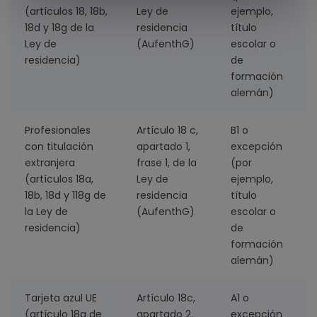
(artículos 18, 18b,
Ley de
ejemplo,
18d y 18g de la
residencia
título
Ley de
(AufenthG)
escolar o
residencia)
de
formación
alemán)
Profesionales
Artículo 18 c,
B1 o
3
con titulación
apartado 1,
excepción
extranjera
frase 1, de la
(por
(artículos 18a,
Ley de
ejemplo,
18b, 18d y 118g de
residencia
título
la Ley de
(AufenthG)
escolar o
residencia)
de
formación
alemán)
Tarjeta azul UE
Artículo 18c,
A1 o
(artículo 18g de
apartado 2,
excepción