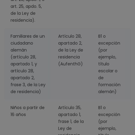
art. 25, apdo. 5,
de la Ley de
residencia).
Familiares de un
Artículo 28,
B1 o
3
ciudadano
apartado 2,
excepción
alemán
de la Ley de
(por
(artículo 28,
residencia
ejemplo,
apartado 1, y
(AufenthG)
título
artículo 28,
escolar o
apartado 2,
de
frase 3, de la Ley
formación
de residencia)
alemán)
Niños a partir de
Artículo 35,
B1 o
5
16 años
apartado 1,
excepción
frase 1, de la
(por
Ley de
ejemplo,