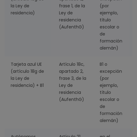
la Ley de
frase 1, de la
(por
residencia)
Ley de
ejemplo,
residencia
título
(AufenthG)
escolar o
de
formación
alemán)
Tarjeta azul UE
Artículo 18c,
B1 o
2
(artículo 18g de
apartado 2,
excepción
la Ley de
frase 3, de la
(por
residencia) + B1
Ley de
ejemplo,
residencia
título
(AufenthG)
escolar o
de
formación
alemán)
Autónomos
Artículo 21,
en el
3