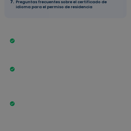
Preguntas frecuentes sobre el certificado de
idioma para el permiso de residencia
Resumen de los hechos más importantes
Para obtener el permiso de residencia, por lo
general se requiere un certificado de alemán B1.
La base legal es el artículo 9 de la Ley de
residencia (AufenthG).
El certificado de idioma B1 debe proceder de un
centro examinador reconocido. Se reconocen, por
ejemplo, los exámenes de telc o del Goethe-
Institut, así como el Deutsch-Test für Zuwanderer
(DTZ).
No siempre es necesario un certificado de idioma
B1. Un título escolar alemán, una formación
profesional completa o unos estudios
universitarios en lengua alemana pueden sustituir
al certificado de idioma.