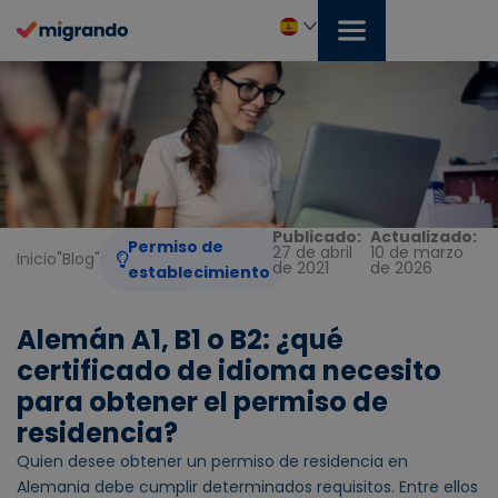
Ir
al
contenido
Español
Publicado:
Actualizado:
Permiso de
27 de abril
10 de marzo
Inicio
"
Blog
"
de 2021
de 2026
establecimiento
Alemán A1, B1 o B2: ¿qué
certificado de idioma necesito
para obtener el permiso de
residencia?
Quien desee obtener un permiso de residencia en
Alemania debe cumplir determinados requisitos. Entre ellos