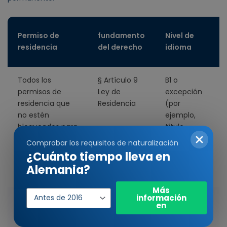
Permiso de
fundamento
Nivel de
residencia
del derecho
idioma
Todos los
§ Artículo 9
B1 o
5
permisos de
Ley de
excepción
residencia que
Residencia
(por
no estén
ejemplo,
bloqueados para
título
el permiso de
escolar o
Comprobar los requisitos de naturalización
establecimiento.
de
¿Cuánto tiempo lleva en
formación
Alemania?
alemán)
Año
Más
de
información
Profesionales
Artículo 18c,
B1 o
2
en
entrada
con titulación
apartado 1,
excepción
alemana
frase 2, de la
(por