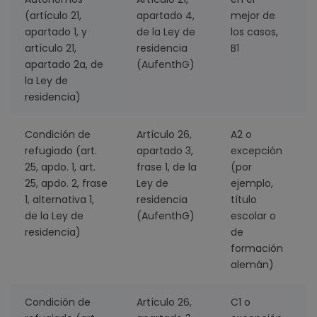
(artículo 21,
apartado 4,
mejor de
apartado 1, y
de la Ley de
los casos,
artículo 21,
residencia
B1
apartado 2a, de
(AufenthG)
la Ley de
residencia)
Condición de
Artículo 26,
A2 o
5
refugiado (art.
apartado 3,
excepción
25, apdo. 1, art.
frase 1, de la
(por
25, apdo. 2, frase
Ley de
ejemplo,
1, alternativa 1,
residencia
título
de la Ley de
(AufenthG)
escolar o
residencia)
de
formación
alemán)
Condición de
Artículo 26,
C1 o
3