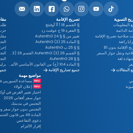
د
ح التسوية
تصريح الإقامة
مقاط
 المعلومات
§ القسم 18 أ أأ أوفنثج
طلب 
امة الدائمة
§ الفقرة 19 ج عوفنث زد
ي
ت صلاحية تصريح الإقامة
تغيير من § § 24 AufenthG
مقار
§ المادة 25 (3) AufenthG
التجنس 
ح الإقامة بدون B1
§ § 25 ب AufenthG
إجرا
احية ونقل جواز السفر
§ القسم 26 (3) AufenthG القسم 26 (3) AufenthG
التج
و
هادة لغة
§ § 28 AufenthG
التجنس
فر
§ المادة 104 (ج) من القانون الأساسي الألماني
برلي
 المقالات
جميع تصاريح الإقامة
جميع
مواضيع مهمة
ني
مساعدة السوريين في 
سوية
إعلان الولاء
اختبار تغيير الغرض في أوكر
جواز سفر أفغاني 2026
التجنس في مدينتك
التجنس بدون جواز سفر و
المادة 46 من قانون الجنسية
دعوى التقاعس
إقرار الالتزام