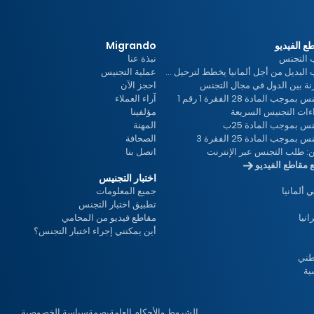
د
ع الفيديو
Migrando
التجنس
نبذة عنا
حزب البديل من أجل ألمانيا يخطط لترحيل جماعي
عملية التجنيس
ي
نة بين الدول في مجال التجنس
احجز الآن
بموجب المادة 28 الفقرة 1 رقم 1
آراء العملاء
ءات التجنيس السريعة
مؤلفينا
نس بموجب المادة 25ب
المهنة
و
 بموجب المادة 25 الفقرة 3
الصحافة
ن: طلب التجنس عبر الإنترنت
اتصل بنا
 مقاطع الفيديو
اختبار التجنيس
ألمانيا
جميع المعلومات
تطبيق اختبار التجنس
انيا
مقاطع فيديو من المحامي
أين يمكنني إجراء اختبار التجنس؟
طني
الشروط والأحكام العامة
بصمة
سياسة الخصوصية