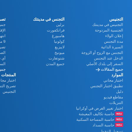
د
التجنيس
التجنس في مدينتك
تصري
التجنيس في مدينتك
برلين
جميع
الجنسية المزدوجة
فرانكفورت
الإق
ي
إعلان الولاء
هامبورغ
انته
مدة التجنس
كولونيا
9 مزايا رائعة
السيرة الذاتية
لايبزيغ
تصري
التجنس مع الزوج أو الزوجة
ميونيخ
الصل
و
الدخل عند التجنس
شتوتغارت
أي ش
السفر إلى بلدك الأصلي
جميع المدن
الس
جميع المقالات
جميع
الموارد
المنتجات
اختبار مجاني
اختبار مجا
تطبيق اختبار التجنس
تصريح الت
دليل
التجنيس
مقاطع فيديو
التنزيلات
اختبار تغيير الغرض في أوكرانيا
حاسبة تكاليف المعيشة
حاسبة المساحة السكنية
حاسبة السداد
تسجيل الدخول