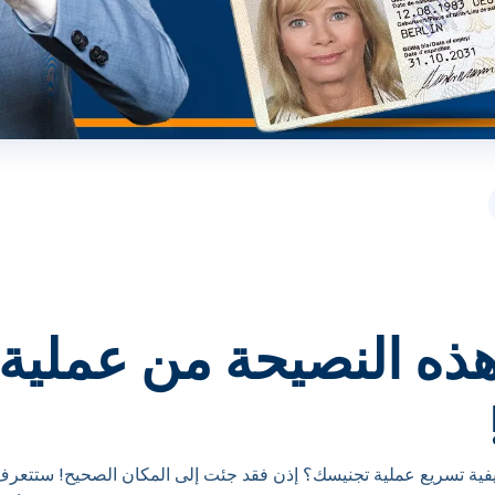
ذه النصيحة من عملية
ة تسريع عملية تجنيسك؟ إذن فقد جئت إلى المكان الصحيح! ستتعرف ف