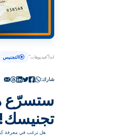
ابدأ
"
فيديوهات
"
التجنيس
شارك:
ستسرّع ه
تجنيسك!
هل ترغب في معرفة كيفي