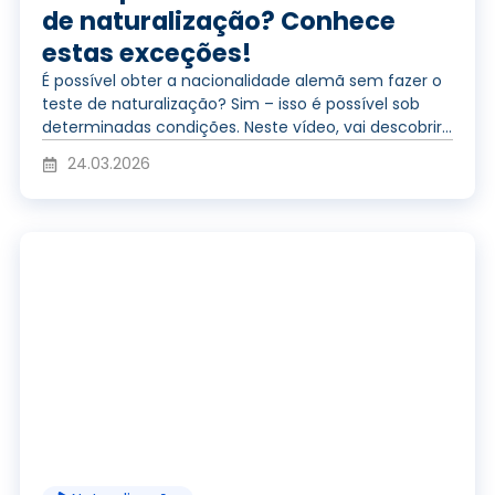
r
de naturalização? Conhece
estas exceções!
o
É possível obter a nacionalidade alemã sem fazer o
teste de naturalização? Sim – isso é possível sob
determinadas condições. Neste vídeo, vai descobrir...
d
24.03.2026
u
R
z
e
i
p