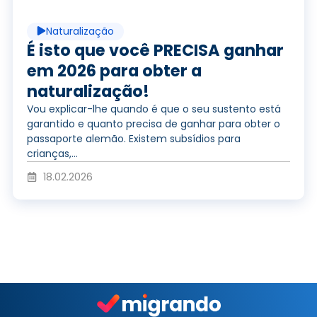
o
i
p
Naturalização
r
r
É isto que você PRECISA ganhar
em 2026 para obter a
naturalização!
v
o
Vou explicar-lhe quando é que o seu sustento está
garantido e quanto precisa de ganhar para obter o
passaporte alemão. Existem subsídios para
í
d
crianças,...
18.02.2026
d
u
e
z