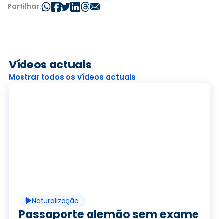
Partilhar:
Vídeos actuais
Mostrar todos os vídeos actuais
R
e
p
Naturalização
Passaporte alemão sem exame