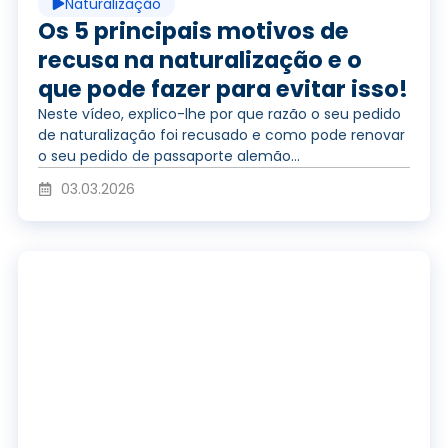
Naturalização
r
r
Os 5 principais motivos de
recusa na naturalização e o
que pode fazer para evitar isso!
v
o
Neste vídeo, explico-lhe por que razão o seu pedido
de naturalização foi recusado e como pode renovar
o seu pedido de passaporte alemão...
í
d
03.03.2026
d
u
R
e
z
e