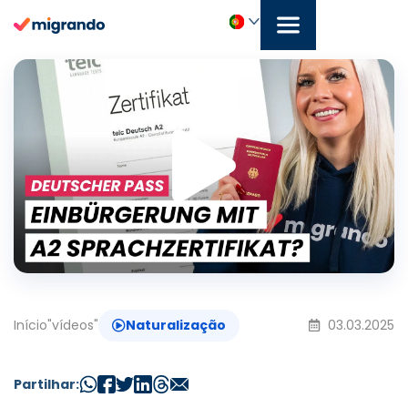
Saltar
para
o
Repr
Português
conteúdo
víde
Início
"
vídeos
"
Naturalização
03.03.2025
Partilhar: