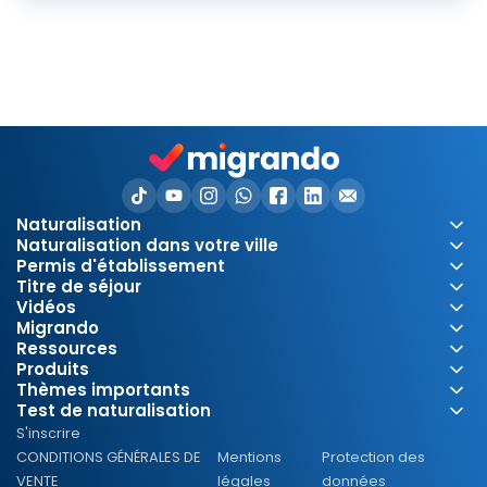
a
v
i
Naturalisation
Naturalisation dans votre ville
Permis d'établissement
d
Titre de séjour
Vidéos
Migrando
Ressources
é
Produits
Thèmes importants
Test de naturalisation
S'inscrire
CONDITIONS GÉNÉRALES DE
Mentions
Protection des
VENTE
légales
données