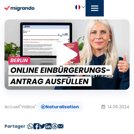
Aller
au
contenu
Joue
Français
la
vidé
Accueil
"
Vidéos
"
Naturalisation
14.06.2024
Partager :