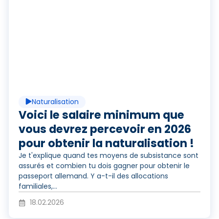
J
v
o
i
u
d
Naturalisation
e
Voici le salaire minimum que
vous devrez percevoir en 2026
é
pour obtenir la naturalisation !
r
Je t'explique quand tes moyens de subsistance sont
assurés et combien tu dois gagner pour obtenir le
o
passeport allemand. Y a-t-il des allocations
l
familiales,...
18.02.2026