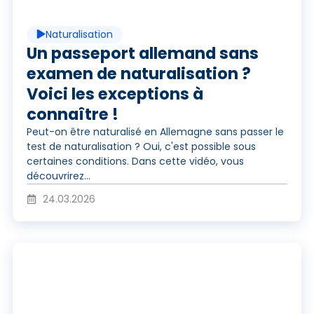
u
Naturalisation
e
Un passeport allemand sans
examen de naturalisation ?
Voici les exceptions à
r
connaître !
Peut-on être naturalisé en Allemagne sans passer le
test de naturalisation ? Oui, c'est possible sous
l
certaines conditions. Dans cette vidéo, vous
découvrirez...
24.03.2026
a
J
v