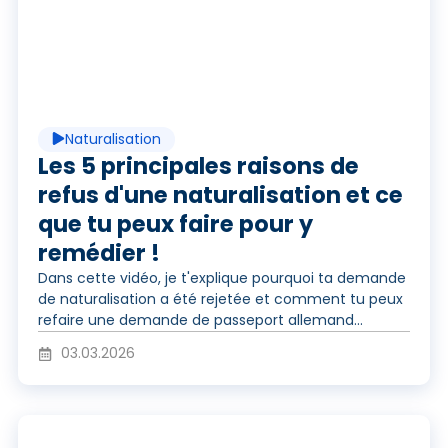
o
i
u
d
Naturalisation
e
Les 5 principales raisons de
é
refus d'une naturalisation et ce
que tu peux faire pour y
r
remédier !
o
Dans cette vidéo, je t'explique pourquoi ta demande
de naturalisation a été rejetée et comment tu peux
l
refaire une demande de passeport allemand...
03.03.2026
a