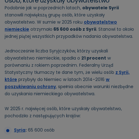
osób, które uzyskały obywatelstwo
Podobnie jak w poprzednich latach,
obywatele Syrii
stanowili największą grupę osób, które uzyskały
obywatelstwo. W sumie w 2025 roku
obywatelstwo
niemieckie
otrzymało
65 600 osób z Syrii
. Stanowi to około
jednej piątej wszystkich przypadków nadania obywatelstwa.
Jednocześnie liczba Syryjczyków, którzy uzyskali
obywatelstwo niemieckie, spadła o
21 procent
w
porównaniu z rokiem poprzednim. Federalny Urząd
Statystyczny tłumaczy te dane tym, że wielu osób
z Syrii,
które
przybyły do Niemiec w latach 2014–2016
w
poszukiwaniu ochrony
, spełnia obecnie warunki niezbędne
do uzyskania niemieckiego obywatelstwa.
W 2025 r. najwięcej osób, które uzyskały obywatelstwo,
pochodziło z następujących krajów:
Syria
:
65 600 osób