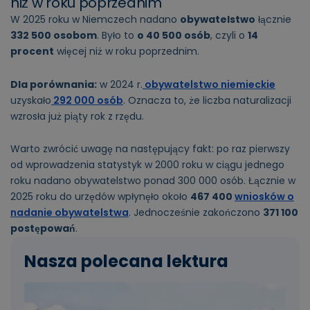
niż w roku poprzednim
W 2025 roku w Niemczech nadano
obywatelstwo
łącznie
332 500 osobom
. Było to
o 40 500 osób
, czyli o
14
procent
więcej niż w roku poprzednim.
Dla porównania:
w 2024 r.
obywatelstwo niemieckie
uzyskało
292 000 osób
. Oznacza to, że liczba naturalizacji
wzrosła już piąty rok z rzędu.
Warto zwrócić uwagę na następujący fakt: po raz pierwszy
od wprowadzenia statystyk w 2000 roku w ciągu jednego
roku nadano obywatelstwo ponad 300 000 osób. Łącznie w
2025 roku do urzędów wpłynęło około
467 400
wniosków o
nadanie obywatelstwa
. Jednocześnie zakończono
371 100
postępowań
.
Nasza polecana lektura