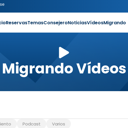
se
cio
Reservas
Temas
Consejero
Noticias
Vídeos
Migrando
Migrando Vídeos
iento
Podcast
Varios