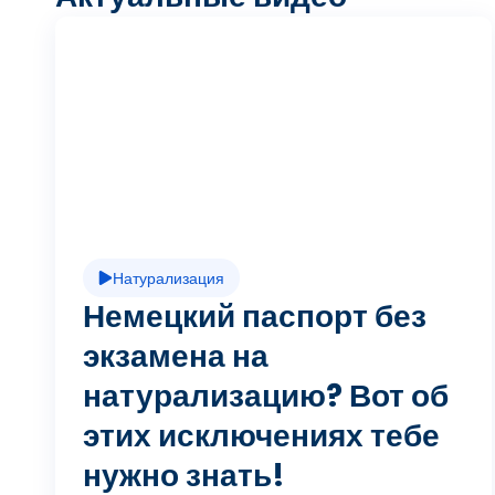
В
о
с
Натурализация
п
Немецкий паспорт без
экзамена на
натурализацию? Вот об
р
этих исключениях тебе
нужно знать!