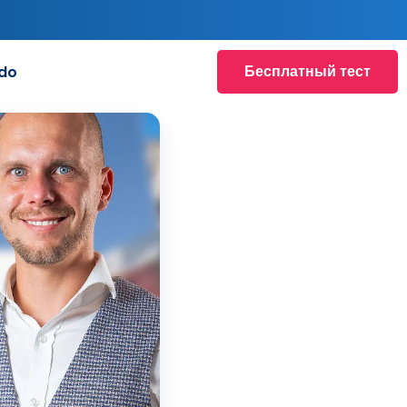
Бесплатный тест
do
роизвести
о