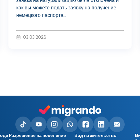
о
заявка на натурализацию была отклонена и
как вы можете подать заявку на получение
немецкого паспорта...
и
03.03.2026
з
в
е
с
роде
Разрешение на поселение
Вид на жительство
В