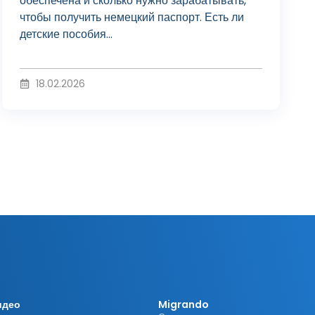
о
обеспечена и сколько нужно зарабатывать,
чтобы получить немецкий паспорт. Есть ли
детские пособия...
и
18.02.2026
з
в
е
с
идео
Migrando