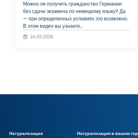
о
Можно ли получить гражданство Германии
без сдачи экзамена по немецкому языку? Да
— при определенных условиях это возможно.
и
В этом видео вы узнаете...
24.03.2026
з
в
е
с
Натурализация
Натурализация в вашем го