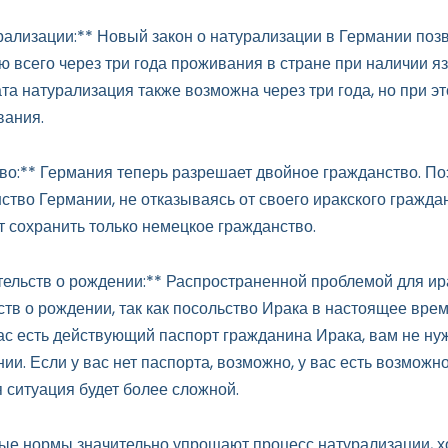
урализации:** Новый закон о натурализации в Германии поз
ю всего через три года проживания в стране при наличии я
ата натурализация также возможна через три года, но при 
вания.
во:** Германия теперь разрешает двойное гражданство. П
ство Германии, не отказываясь от своего иракского граждан
т сохранить только немецкое гражданство.
тельств о рождении:** Распространенной проблемой для ир
ств о рождении, так как посольство Ирака в настоящее вре
вас есть действующий паспорт гражданина Ирака, вам не ну
ии. Если у вас нет паспорта, возможно, у вас есть возможн
 ситуация будет более сложной.
ые нормы значительно упрощают процесс натурализации, х