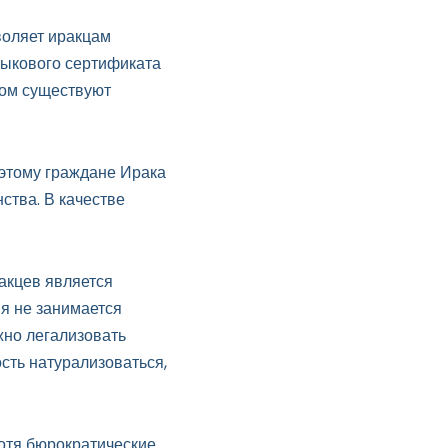
воляет иракцам
зыкового сертификата
этом существуют
оэтому граждане Ирака
ства. В качестве
акцев является
мя не занимается
жно легализовать
ость натурализоваться,
отя бюрократические