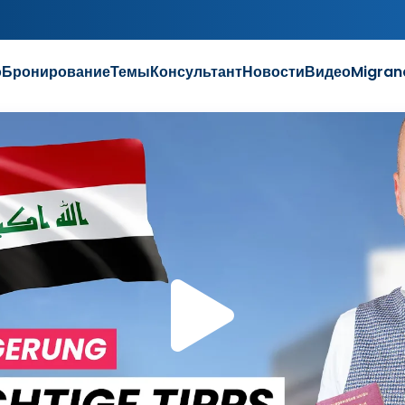
о
Бронирование
Темы
Консультант
Новости
Видео
Migran
Восп
виде