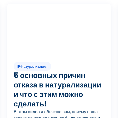
В
о
с
Натурализация
п
5 основных причин
отказа в натурализации
и что с этим можно
р
сделать!
В этом видео я объясню вам, почему ваша