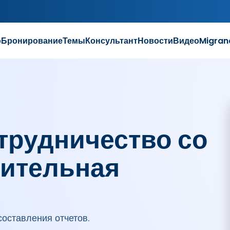
о
Бронирование
Темы
Консультант
Новости
Видео
Migran
трудничество со
нительная
оставления отчетов.