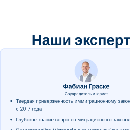
а
й
т
Наши эксперт
Фабиан Граске
Соучредитель и юрист
Твердая приверженность иммиграционному зако
с 2017 года
Глубокое знание вопросов миграционного законо