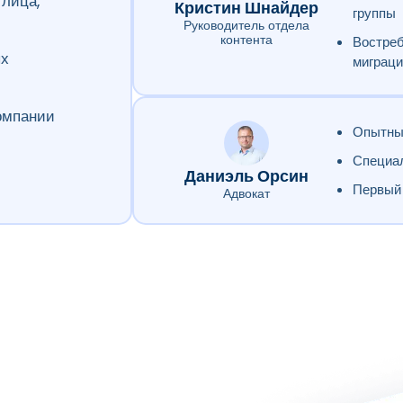
 лица,
Кристин Шнайдер
группы
Руководитель отдела
контента
Востреб
ых
миграци
омпании
Опытный
Специал
Даниэль Орсин
Первый 
Адвокат