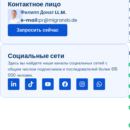
Контактное лицо
Филипп Донат LL.M.
e-mail:
pr@migrando.de
Запросить сейчас
Социальные сети
Здесь вы найдете наши каналы социальных сетей с
общим числом подписчиков и последователей более 615
000 человек.
С
T
Y
F
I
W
с
i
o
a
n
h
ы
k
u
c
s
a
л
t
t
e
t
t
к
o
u
b
a
s
а
k
b
o
g
a
н
e
o
r
p
а
k
a
p
с
m