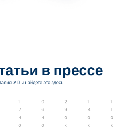
татьи в прессе
мались? Вы найдете это здесь
1
0
2
1
1
7
6
9
4
1
н
н
о
о
о
о
о
к
к
к