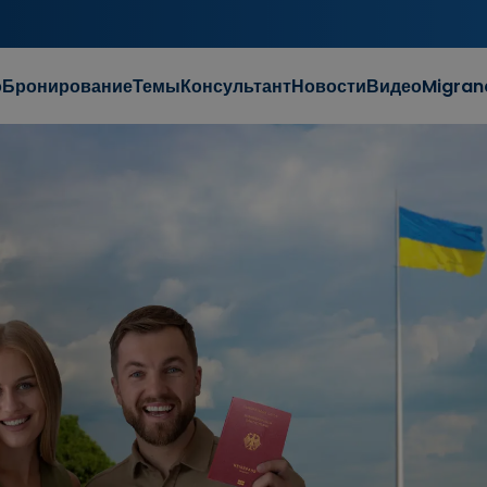
о
Бронирование
Темы
Консультант
Новости
Видео
Migran