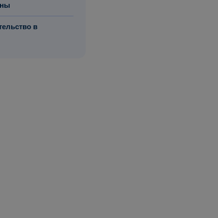
ины
ельство в
ода и находиться в
для граждан
оторый был
рта 2026 года.
нцы имеют