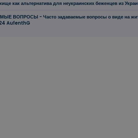
ище как альтернатива для неукраинских беженцев из Укра
ЫЕ ВОПРОСЫ - Часто задаваемые вопросы о виде на жит
 24 AufenthG
е факты вкратце
ы могут въезжать в Германию без визы до 4 декабря 2025 г
 90 дней без вида на жительство.
а в соответствии с разделом 24 AufenthG была продлена 
рта 2026 года.
во в соответствии с § 24 AufenthG для граждан Украины, к
1 февраля 2025 года, будет автоматически продлен до 4 ма
ельство в соответствии с § 24 AufenthG, украинские беже
доступ к немецкому рынку труда и социальным льготам.