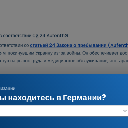
ительство на другой (например, с целью обучения, получен
) возможна при определенных условиях.
в соответствии с § 24 AufenthG
оответствии со
статьей 24 Закона о пребывании (Aufent
м, покинувшим Украину из-за войны. Он обеспечивает досту
ступ на рынок труда и медицинское обслуживание, что гар
4 AufenthG
лизации
 жительство, предусмотренного статьей 24 Закона о пребыв
вы находитесь в Германии?
м числе для неукраинских граждан, имеющих временный вид 
 в силу с 5 марта 2025 года: автоматическое продление до