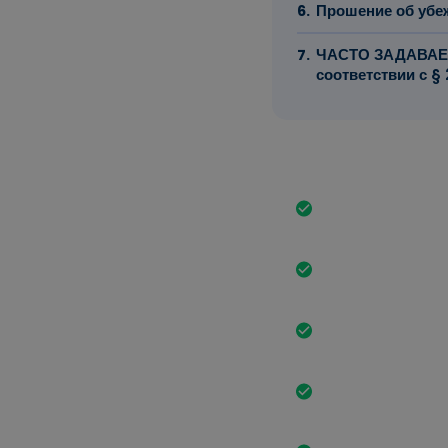
Прошение об убеж
ЧАСТО ЗАДАВАЕМ
соответствии с §
Самые важны
Граждане Украин
стране в течение
Временная защит
Украины до 4 ма
Вид на жительст
действителен на 
Имея вид на жит
неограниченный 