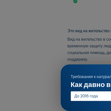
Смена вида на ж
трудоустройства
Это вид на жительство 
Вид на жительство в с
временную защиту людя
социальная помощь, до
поддержку.
Действительность § 2
Требования к натура
Срок действия вида на
Как давно 
марта 2025 года, в то
Год
Украине.
поступления
Новые правила вступят