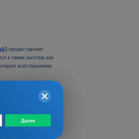
ия образования или
hG)
предоставляет
п к таким льготам, как
антирует всестороннюю
ании, продлен до 4
на жительство в
Далее
 4 марта 2026 года