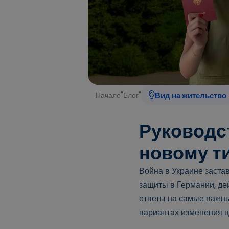
Начало
"
Блог
"
Вид на жительство
Руководст
новому т
Война в Украине заста
защиты в Германии, де
ответы на самые важны
вариантах изменения ц