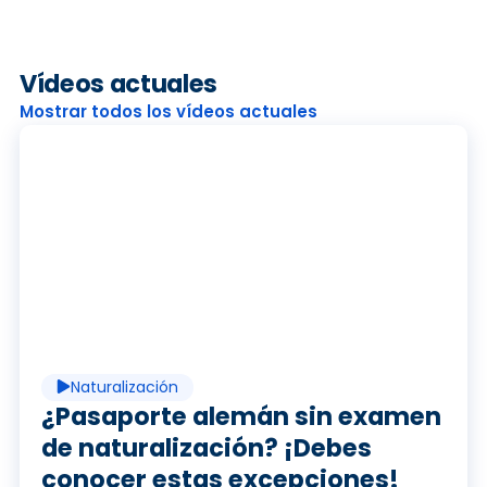
Vídeos actuales
Mostrar todos los vídeos actuales
R
e
p
Naturalización
r
¿Pasaporte alemán sin examen
de naturalización? ¡Debes
conocer estas excepciones!