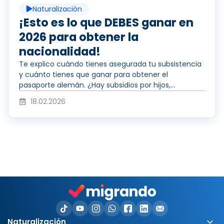
r
Naturalización
r
¡Esto es lo que DEBES ganar en
2026 para obtener la
v
nacionalidad!
o
Te explico cuándo tienes asegurada tu subsistencia
y cuánto tienes que ganar para obtener el
í
pasaporte alemán. ¿Hay subsidios por hijos,...
d
18.02.2026
d
u
e
c
o
Naturalización