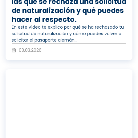
r
las que se rechaza una solicitud
de naturalización y qué puedes
v
o
hacer al respecto.
En este vídeo te explico por qué se ha rechazado tu
solicitud de naturalización y cómo puedes volver a
í
d
solicitar el pasaporte alemán...
03.03.2026
d
u
R
e
c
e
o
i
p