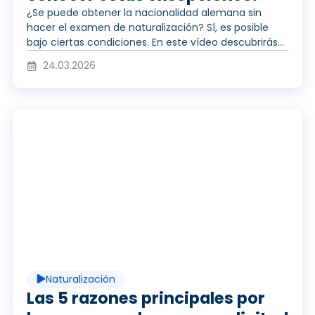
o
¿Se puede obtener la nacionalidad alemana sin
hacer el examen de naturalización? Sí, es posible
bajo ciertas condiciones. En este vídeo descubrirás...
d
24.03.2026
u
R
c
e
i
p
Naturalización
r
Las 5 razones principales por