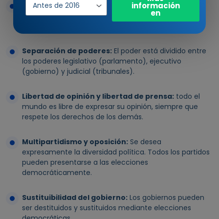
información
Estado de derecho:
El gobierno, la policía y los
de
en
tribunales se rigen por la ley y el orden. Se excluye la
entrada
arbitrariedad.
Separación de poderes:
El poder está dividido entre
los poderes legislativo (parlamento), ejecutivo
(gobierno) y judicial (tribunales).
Libertad de opinión y libertad de prensa:
todo el
mundo es libre de expresar su opinión, siempre que
respete los derechos de los demás.
Multipartidismo y oposición:
Se desea
expresamente la diversidad política. Todos los partidos
pueden presentarse a las elecciones
democráticamente.
Sustituibilidad del gobierno:
Los gobiernos pueden
ser destituidos y sustituidos mediante elecciones
democráticas.