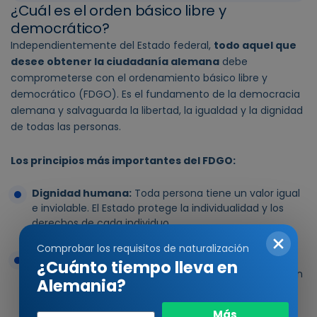
¿Cuál es el orden básico libre y
democrático?
Independientemente del Estado federal,
todo aquel que
desee obtener la ciudadanía alemana
debe
comprometerse con el ordenamiento básico libre y
democrático (FDGO). Es el fundamento de la democracia
alemana y salvaguarda la libertad, la igualdad y la dignidad
de todas las personas.
Los principios más importantes del FDGO:
Dignidad humana:
Toda persona tiene un valor igual
e inviolable. El Estado protege la individualidad y los
derechos de cada individuo.
Comprobar los requisitos de naturalización
Democracia:
Todo el poder del Estado procede del
¿Cuánto tiempo lleva en
pueblo. Los ciudadanos eligen a sus representantes en
Alemania?
elecciones libres, iguales y secretas.
Año
Más