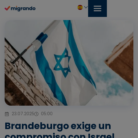
Ir
al
contenido
Español
23.07.2025
05:00
Brandeburgo exige un
compromiso con Israel