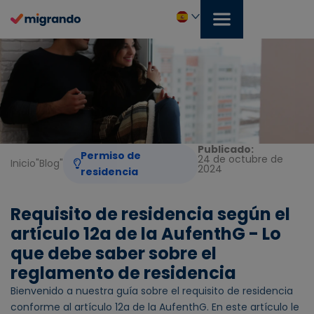
Ir
al
contenido
Español
Publicado:
Permiso de
24 de octubre de
Inicio
"
Blog
"
2024
residencia
Requisito de residencia según el
artículo 12a de la AufenthG - Lo
que debe saber sobre el
reglamento de residencia
Bienvenido a nuestra guía sobre el requisito de residencia
conforme al artículo 12a de la AufenthG. En este artículo le