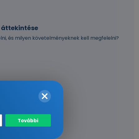
 áttekintése
elni, és milyen követelményeknek kell megfelelni?
További