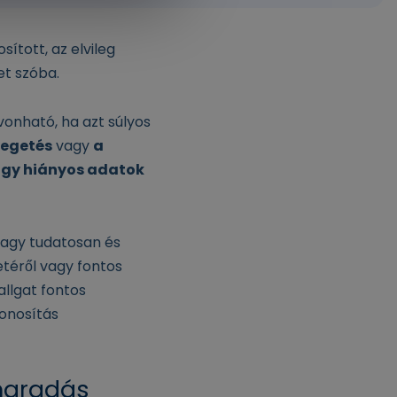
ított, az elvileg
et szóba.
vonható, ha azt súlyos
yegetés
vagy
a
gy hiányos adatok
vagy tudatosan és
etéről vagy fontos
allgat fontos
honosítás
maradás