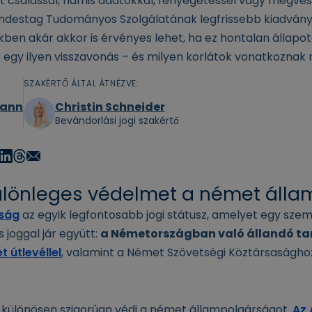
zt csalással, hamis adatokkal, fenyegetéssel vagy megve
ndestag Tudományos Szolgálatának legfrissebb kiadványa
ekben akár akkor is érvényes lehet, ha ez hontalan állap
 egy ilyen visszavonás – és milyen korlátok vonatkoznak 
SZAKÉRTŐ ÁLTAL ÁTNÉZVE:
mann
Christin Schneider
Bevándorlási jogi szakértő
különleges védelmet a német áll
ság
az egyik legfontosabb jogi státusz, amelyet egy sz
joggal jár együtt:
a Németországban való állandó ta
 útlevéllel
, valamint a Német Szövetségi Köztársasághoz 
különösen szigorúan védi a német állampolgárságot.
Az 