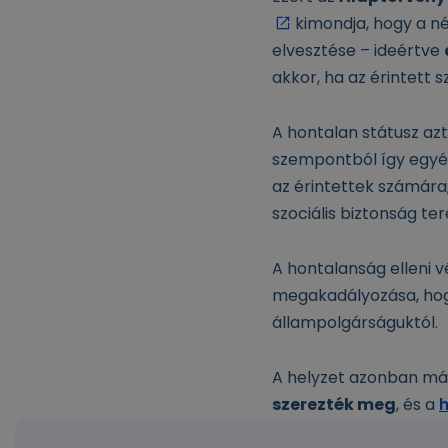
kimondja, hogy a n
elvesztése – ideértve
akkor, ha az érintett 
A hontalan státusz azt
szempontból így egyér
az érintettek számára,
szociális biztonság ter
A hontalanság elleni 
megakadályozása, hog
állampolgárságuktól.
A helyzet azonban más
szerezték meg
, és a