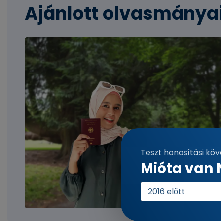
Ajánlott olvasmánya
Teszt honosítási kö
Mióta van
A
belépés
éve