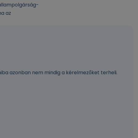
állampolgárság-
ha az
 hiba azonban nem mindig a kérelmezőket terheli.