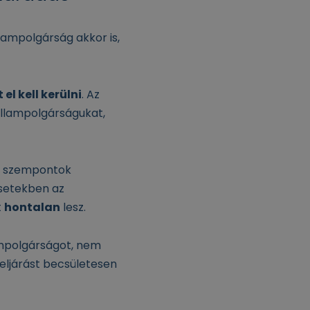
lampolgárság akkor is,
el kell kerülni
. Az
állampolgárságukat,
s szempontok
esetekben az
t
hontalan
lesz.
ampolgárságot, nem
 eljárást becsületesen