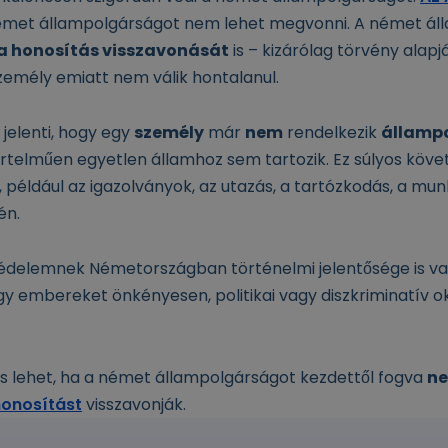
émet állampolgárságot nem lehet megvonni. A német ál
a honosítás visszavonását
is – kizárólag törvény alapj
személy emiatt nem válik hontalanul.
 jelenti, hogy egy
személy
már
nem
rendelkezik
államp
telműen egyetlen államhoz sem tartozik. Ez súlyos köv
 például az igazolványok, az utazás, a tartózkodás, a mun
én.
védelemnek Németországban történelmi jelentősége is va
y embereket önkényesen, politikai vagy diszkriminatív 
 lehet, ha a német állampolgárságot kezdettől fogva
ne
honosítást
visszavonják.