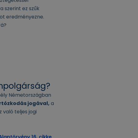
sztegetéssel
 szerint ez szűk
otot eredményezne.
rá?
ampolgárság?
emély Németországban
rtózkodás jogával,
a
való teljes jogi
Alaptörvény 16. cikke