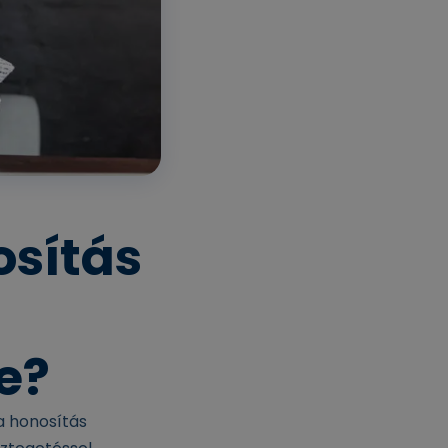
osítás
e?
a honosítás