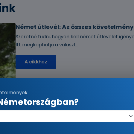
ink
Német útlevél: Az összes követelmény
Szeretné tudni, hogyan kell német útlevelet igény
Itt megkaphatja a választ...
A cikkhez
vetelmények
 Németországban?