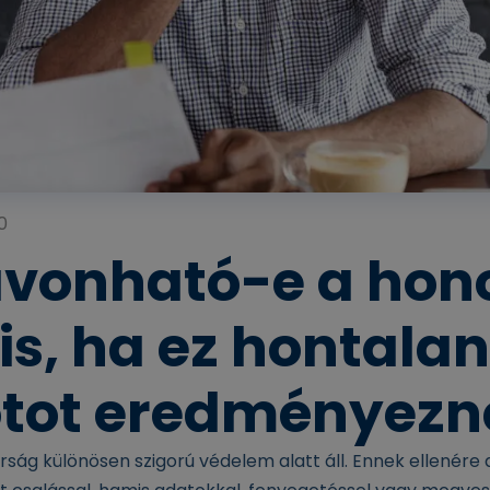
0
avonható-e a hon
is, ha ez hontalan
otot eredményezn
ság különösen szigorú védelem alatt áll. Ennek ellenére 