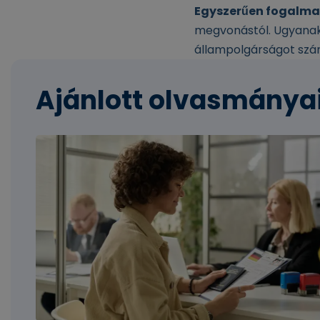
Egyszerűen fogalma
megvonástól. Ugyanak
állampolgárságot szá
Ajánlott olvasmánya