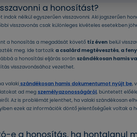
isszavonni a honosítást?
 indok nélkül egyszerűen visszavonni. Aki jogszerűen honos
őbbi visszavonás csak különleges kivételes esetekben jöh
int a honosítás a megadását követő
tíz éven
belül vissza
ezték meg. Ide tartozik
a csalárd megtévesztés
,
a fen
vábbá a honosítási eljárás során
szándékosan hamis va
sítás visszavonásához vezethet.
a valaki
szándékosan hamis dokumentumot nyújt be
, 
datokat ad meg
személyazonosságáról
, büntetett előél
ől. Az is problémát jelenthet, ha valaki szándékosan elh
iben ezek az információk döntő jelentőségűek voltak a 
ó-e a honosítás, ha hontalanul 