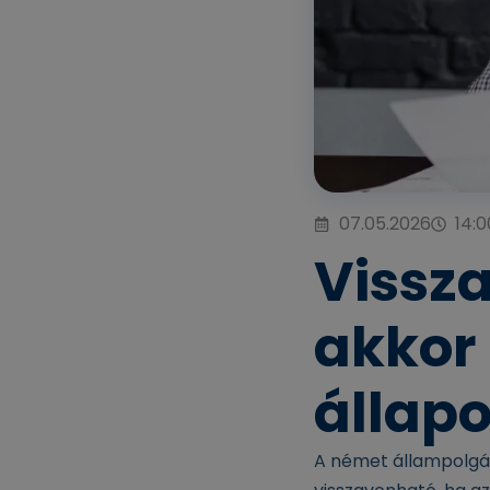
07.05.2026
14:0
Vissz
akkor 
állap
A német állampolgár