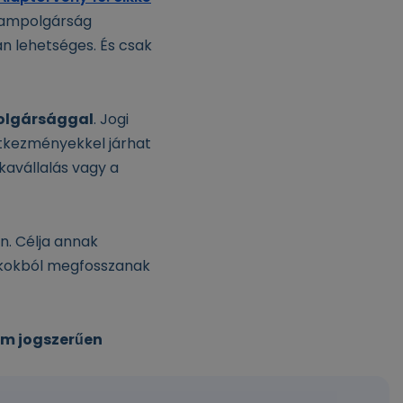
lampolgárság
án lehetséges. És csak
olgársággal
. Jogi
etkezményekkel járhat
kavállalás vagy a
n. Célja annak
okokból megfosszanak
m jogszerűen