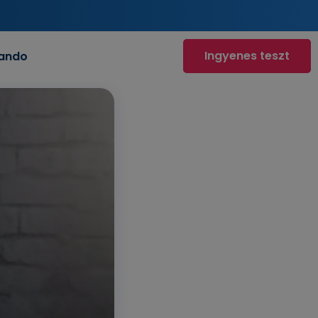
Ingyenes teszt
ando