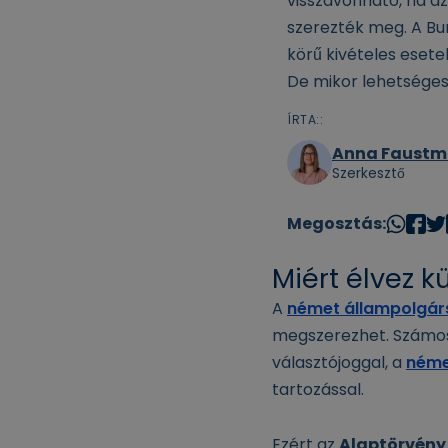
visszavonható, ha a
szerezték meg. A Bu
körű kivételes eset
De mikor lehetséges
ÍRTA::
Anna Faust
Szerkesztő
Megosztás:
Miért élvez 
A
német állampolgár
megszerezhet. Számos 
választójoggal, a
német
tartozással.
Ezért az
Alaptörvény