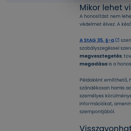
Mikor lehet v
A honosítást nem lehet
védelmet élvez. A kés
A StAG 35. §-a
szer
szabályszegéssel szer
megvesztegetés
; to
megadása
is a hono
Példaként említhető, h
szándékosan hamis a
személyes körülményeir
információkat, amenny
szempontjából.
Visszavonhat