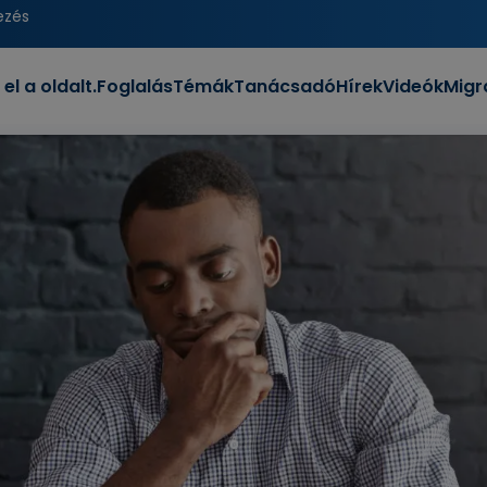
ezés
 el a oldalt.
Foglalás
Témák
Tanácsadó
Hírek
Videók
Migr