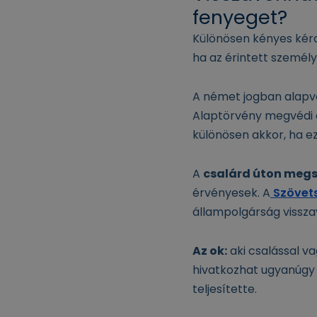
fenyeget?
Különösen kényes kérd
ha az érintett személy
A német jogban alapv
Alaptörvény megvédi a
különösen akkor, ha e
A
csalárd úton megs
érvényesek. A
Szövets
állampolgárság vissza
Az ok:
aki csalással v
hivatkozhat ugyanúgy 
teljesítette.