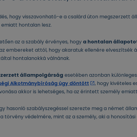
és, hogy visszavonható-e a csalárd úton megszerzett ál
 emiatt hontalan lesz.
etően az a szabály érvényes, hogy
a hontalan állapotot 
z embereket attól, hogy akaratuk ellenére elveszítsék 
záltal hontalanokká válnának.
zerzett állampolgárság
esetében azonban különlege
égi Alkotmánybíróság úgy döntött
, hogy kivételes 
vonása akkor is lehetséges, ha az érintett személy emiat
agy hasonló szabályszegéssel szerezte meg a német áll
a törvény védelmére, mint az a személy, aki a honosítási