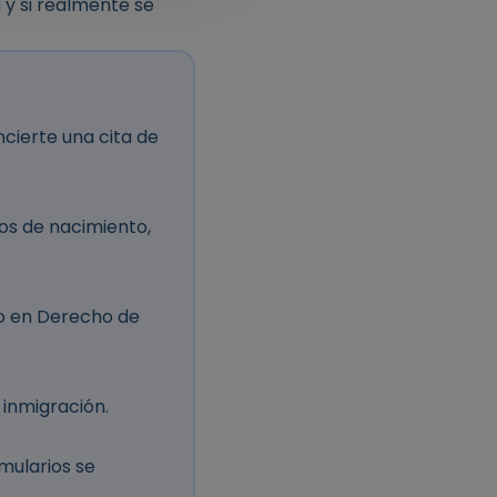
 y si realmente se
ncierte una cita de
s de nacimiento,
do en Derecho de
inmigración.
mularios se