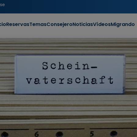
se
cio
Reservas
Temas
Consejero
Noticias
Vídeos
Migrando