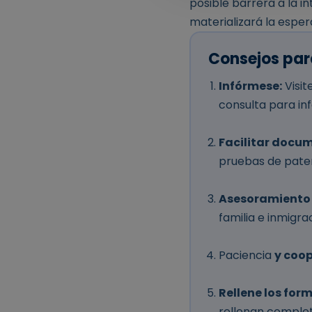
posible barrera a la i
materializará la espe
Consejos par
Infórmese:
Visit
consulta para in
Facilitar docu
pruebas de pater
Asesoramiento 
familia e inmigra
Paciencia
y coop
Rellene los for
rellenan comple