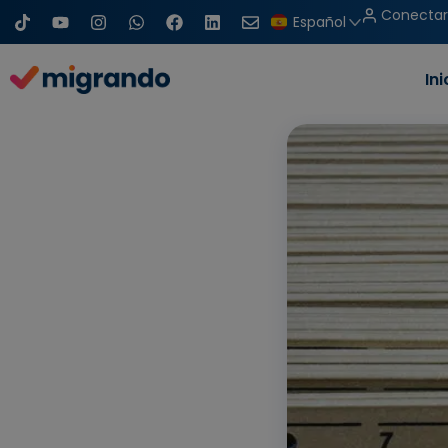
T
Y
I
W
F
L
S
Ir
Conectar
Español
i
o
n
h
a
i
o
al
k
u
s
a
c
n
b
t
t
t
t
e
k
r
contenido
Ini
o
u
a
s
b
e
e
k
b
g
a
o
d
e
r
p
o
i
a
p
k
n
m