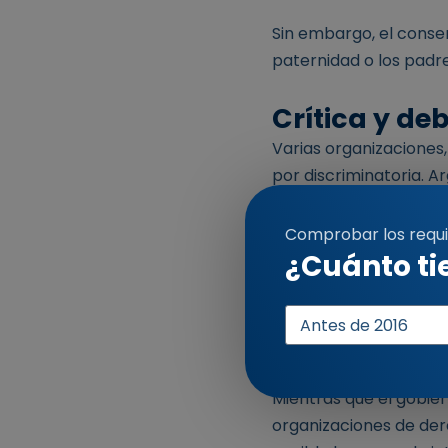
Sin embargo, el conse
paternidad o los padr
Crítica y de
Varias organizaciones,
por discriminatoria. A
obstáculos burocrático
una encuesta reciente,
Comprobar los requis
de los que sólo se han
¿Cuánto ti
nueva normativa.
Año
de
Conclusión
entrada
La nueva norma sobre 
Mientras que el gobie
organizaciones de dere