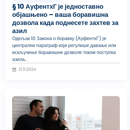
§ 10 АуфентхГ је једноставно
објашњено – ваша боравишна
дозвола када поднесете захтев за
азил
Одељак 10 Закона о боравку (АуфентхГ) је
централни параграф који регулише давање или
искључење боравишне дозволе током поступка
азила...
21.11.2024