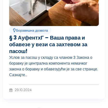
Боравишна дозвола
§ 3 АуфентхГ – Ваша права и
обавезе у вези са захтевом за
пасош!
Услов за пасош у складу са чланом 3 Закона о
боравку је централна компонента немачког
закона о боравку и обавезујући је за све странце.
Сазнајте...
29.10.2024