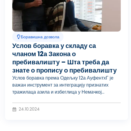
Боравишна дозвола
Услов боравка у складу са
чланом 12а Закона о
пребивалишту – Шта треба да
знате о пропису о пребивалишту
Услов боравка према Одељку 12а АуфентхГ је
важан инструмент за интеграцију признатих
тражилаца азила и избеглица у Немачкој...
24.10.2024