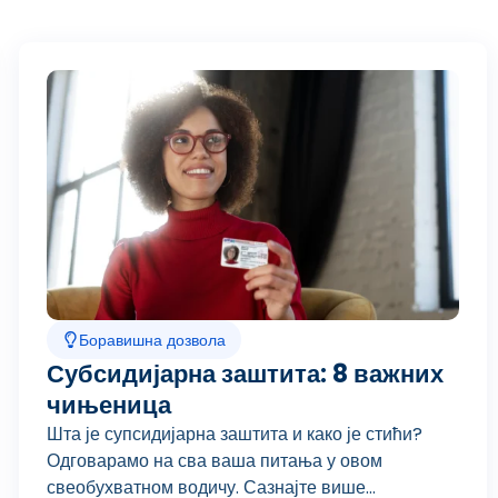
Боравишна дозвола
Субсидијарна заштита: 8 важних
чињеница
Шта је супсидијарна заштита и како је стићи?
Одговарамо на сва ваша питања у овом
свеобухватном водичу. Сазнајте више...