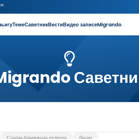
се
њигу
Теме
Саветник
Вести
Видео записе
Migrando
Migrando Саветни
Стална боравишна дозвола
Десно