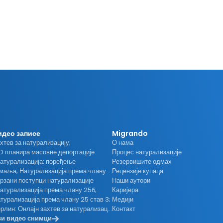
идео записе
Migrando
хтев за натурализацију;
О нама
D планира масовне депортације
Процес натурализације
Натурализација: поређење
Резервишите одмах
земаља; Натурализација према члану 28 став 1 бр. 1;
Рецензије купаца
рзани поступци натурализације
Наши аутори
Натурализација према члану 25б;
Каријера
турализација према члану 25 став 3;
Медији
Берлин: Онлајн захтев за натурализацију;
Контакт
и видео снимци