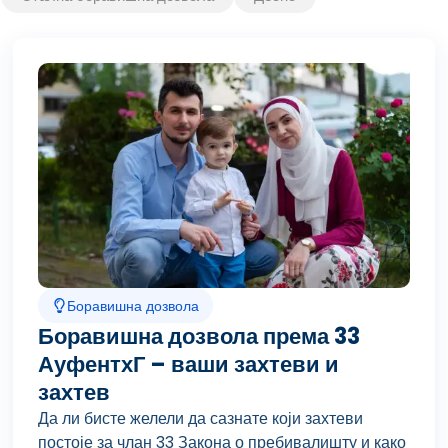
Seite
Seite
Seite
Seite
Seite
Боравишна дозвола
Боравишна дозвола према 33
АуфентхГ – ваши захтеви и
захтев
Да ли бисте желели да сазнате који захтеви
постоје за члан 33 Закона о пребивалишту и како