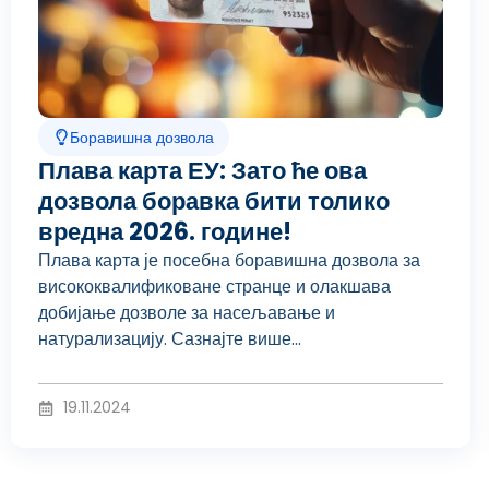
Боравишна дозвола
Плава карта ЕУ: Зато ће ова
дозвола боравка бити толико
вредна 2026. године!
Плава карта је посебна боравишна дозвола за
висококвалификоване странце и олакшава
добијање дозволе за насељавање и
натурализацију. Сазнајте више...
19.11.2024