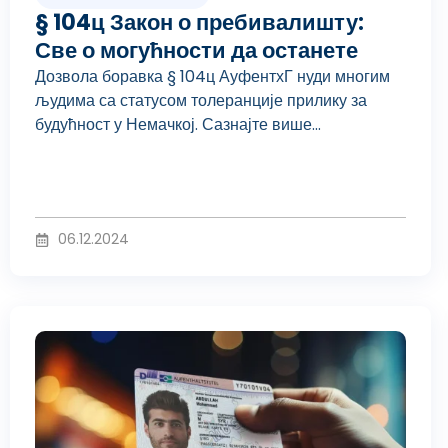
§ 104ц Закон о пребивалишту:
Све о могућности да останете
Дозвола боравка § 104ц АуфентхГ нуди многим
људима са статусом толеранције прилику за
будућност у Немачкој. Сазнајте више...
06.12.2024