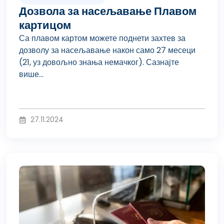
Дозвола за насељавање Плавом
картицом
Са плавом картом можете поднети захтев за
дозволу за насељавање након само 27 месеци
(21, уз довољно знања немачког). Сазнајте
више...
27.11.2024