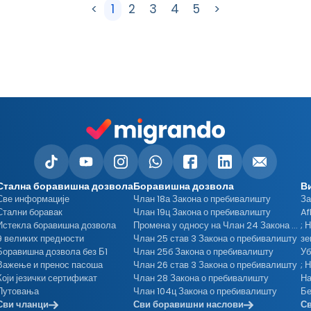
<
1
2
3
4
5
>
Стална боравишна дозвола
Боравишна дозвола
В
Све информације
Члан 18а Закона о пребивалишту
За
Стални боравак
Члан 19ц Закона о пребивалишту
Af
Истекла боравишна дозвола
Промена у односу на Члан 24 Закона о пребивалишту
; 
9 великих предности
Члан 25 став 3 Закона о пребивалишту
Боравишна дозвола без Б1
Члан 25б Закона о пребивалишту
Уб
Важење и пренос пасоша
Члан 26 став 3 Закона о пребивалишту
; 
Који језички сертификат
Члан 28 Закона о пребивалишту
На
Путовања
Члан 104ц Закона о пребивалишту
Сви чланци
Сви боравишни наслови
Св