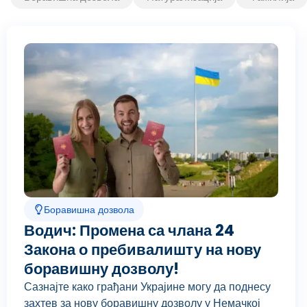
Боравишна дозвола
Водич: Промена са члана 24
Закона о пребивалишту на нову
боравишну дозволу!
Сазнајте како грађани Украјине могу да поднесу
захтев за нову боравишну дозволу у Немачкој