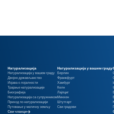
Натурализација
Натурализација у вашем граду
Натурализација у вашем граду
Берлин
Двојно држављанство
Франкфурт
Изјава о лојалности
Хамбург
Трајање натурализације
Келн
Биографија
Лајпциг
Натурализација са супружником
Минхен
Приход по натурализацији
Штутгарт
Путовање у матичну земљу
Сви градови
Сви чланци