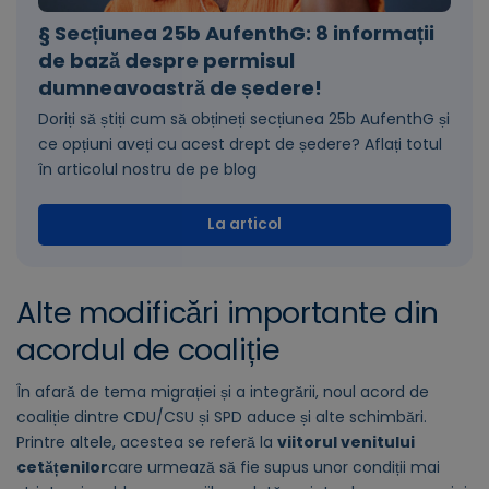
§ Secțiunea 25b AufenthG: 8 informații
de bază despre permisul
dumneavoastră de ședere!
Doriți să știți cum să obțineți secțiunea 25b AufenthG și
ce opțiuni aveți cu acest drept de ședere? Aflați totul
în articolul nostru de pe blog
La articol
Alte modificări importante din
acordul de coaliție
În afară de tema migrației și a integrării, noul acord de
coaliție dintre CDU/CSU și SPD aduce și alte schimbări.
Printre altele, acestea se referă la
viitorul venitului
cetățenilor
care urmează să fie supus unor condiții mai