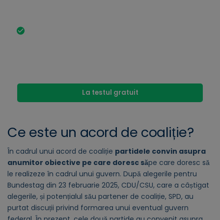
secțiunile 25a și 25b AufenthG, se va crea un nou
titlu de ședere care va fi valabil până în 2027.
Un acord de coaliție nu este o lege:
Acordurile
de coaliție sunt acorduri și obiective ale posibililor
parteneri de coaliție. Pentru a fi valabile, planurile
trebuie să fie aprobate de majoritatea deputaților
din noul Bundestag.
La testul gratuit
Ce este un acord de coaliție?
În cadrul unui acord de coaliție
partidele convin asupra
anumitor obiective pe care doresc să
pe care doresc să
le realizeze în cadrul unui guvern. După alegerile pentru
Bundestag din 23 februarie 2025, CDU/CSU, care a câștigat
alegerile, și potențialul său partener de coaliție, SPD, au
purtat discuții privind formarea unui eventual guvern
federal. În prezent, cele două partide au convenit asupra