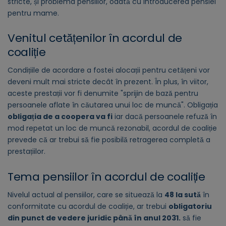
stricte, și problema pensiilor, odată cu introducerea pensiei
pentru mame.
Venitul cetățenilor în acordul de
coaliție
Condițiile de acordare a fostei alocații pentru cetățeni vor
deveni mult mai stricte decât în prezent. În plus, în viitor,
aceste prestații vor fi denumite "sprijin de bază pentru
persoanele aflate în căutarea unui loc de muncă". Obligația
obligația de a coopera va fi
iar dacă persoanele refuză în
mod repetat un loc de muncă rezonabil, acordul de coaliție
prevede că ar trebui să fie posibilă retragerea completă a
prestațiilor.
Tema pensiilor în acordul de coaliție
Nivelul actual al pensiilor, care se situează la
48 la sută
în
conformitate cu acordul de coaliție, ar trebui
obligatoriu
din punct de vedere juridic până în anul 2031.
să fie