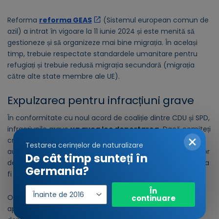
Reforma
reforma GEAS
(Sistemul european comun de
azil) a intrat în vigoare la 11 iunie 2024 și este menită să
gestioneze și să organizeze mai bine migrația. În același
timp, trebuie respectate standardele umanitare pentru
refugiați și trebuie redusă migrația secundară (migrația
către alte state membre ale UE).
Expulzarea pentru infracțiuni grave
În conformitate cu noul acord de coaliție dintre CDU și SPD,
infracțiunile grave
va avea loc deportarea.
Dacă comiteți
crimă, vătămări corporale grave, infracțiuni împotriva
Testarea cerințelor de naturalizare
autodeterminării sexuale, incitare la ură, agresarea ofițerilor
De cât timp sunteți în
de poliție sau comiterea de infracțiuni antisemite, ați putea
Germania?
fi deportat.
Anul
În
intrării
O procedură similară este luată în considerare și pentru
continuare
apelurile publice la abolirea ordinii de bază libere și