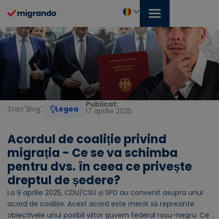
Treci
la
conținut
Română
Publicat:
Start
"
Blog
"
Legea
17 aprilie 2025
Acordul de coaliție privind
migrația - Ce se va schimba
pentru dvs. în ceea ce privește
dreptul de ședere?
La 9 aprilie 2025, CDU/CSU și SPD au convenit asupra unui
acord de coaliție. Acest acord este menit să reprezinte
obiectivele unui posibil viitor guvern federal roșu-negru. Ce