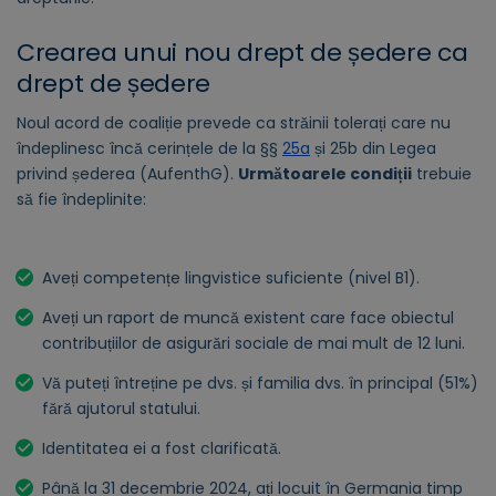
Crearea unui nou drept de ședere ca
drept de ședere
Noul acord de coaliție prevede ca străinii tolerați care nu
îndeplinesc încă cerințele de la §§
25a
și 25b din Legea
privind șederea (AufenthG).
Următoarele condiții
trebuie
să fie îndeplinite:
Aveți competențe lingvistice suficiente (nivel B1).
Aveți un raport de muncă existent care face obiectul
contribuțiilor de asigurări sociale de mai mult de 12 luni.
Vă puteți întreține pe dvs. și familia dvs. în principal (51%)
fără ajutorul statului.
Identitatea ei a fost clarificată.
Până la 31 decembrie 2024, ați locuit în Germania timp