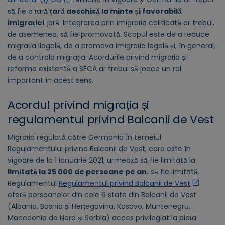
să fie o țară
țară deschisă la minte și favorabilă
imigrației
țară. Integrarea prin imigrație calificată ar trebui,
de asemenea, să fie promovată. Scopul este de a reduce
migrația ilegală, de a promova imigrația legală și, în general,
de a controla migrația. Acordurile privind migrația și
reforma existentă a SECA ar trebui să joace un rol
important în acest sens.
Acordul privind migrația și
regulamentul privind Balcanii de Vest
Migrația regulată către Germania în temeiul
Regulamentului privind Balcanii de Vest, care este în
vigoare de la 1 ianuarie 2021, urmează să fie limitată la
limitată la 25 000 de persoane pe an.
să fie limitată.
Regulamentul
Regulamentul privind Balcanii de Vest
oferă persoanelor din cele 6 state din Balcanii de Vest
(Albania, Bosnia și Herțegovina, Kosovo, Muntenegru,
Macedonia de Nord și Serbia) acces privilegiat la piața