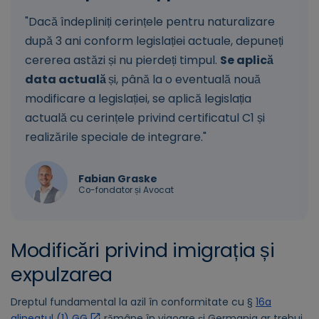
"Dacă îndepliniți cerințele pentru naturalizare
după 3 ani conform legislației actuale, depuneți
cererea astăzi și nu pierdeți timpul.
Se aplică
data actuală
și, până la o eventuală nouă
modificare a legislației, se aplică legislația
actuală cu cerințele privind certificatul C1 și
realizările speciale de integrare."
Fabian Graske
Co-fondator și Avocat
Modificări privind imigrația și
expulzarea
Dreptul fundamental la azil în conformitate cu §
16a
alineatul (1) GG
rămâne în vigoare și Germania ar trebui