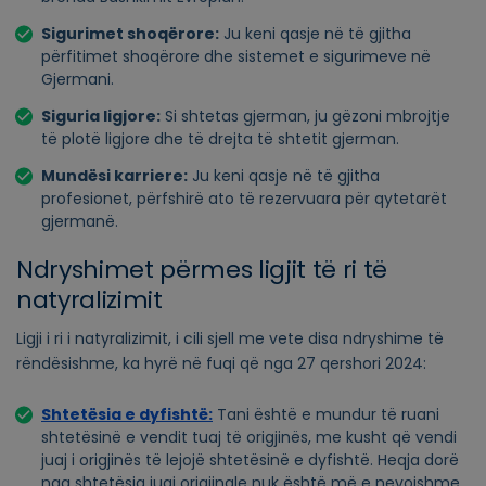
Sigurimet shoqërore:
Ju keni qasje në të gjitha
përfitimet shoqërore dhe sistemet e sigurimeve në
Gjermani.
Siguria ligjore:
Si shtetas gjerman, ju gëzoni mbrojtje
të plotë ligjore dhe të drejta të shtetit gjerman.
Mundësi karriere:
Ju keni qasje në të gjitha
profesionet, përfshirë ato të rezervuara për qytetarët
gjermanë.
Ndryshimet përmes ligjit të ri të
natyralizimit
Ligji i ri i natyralizimit, i cili sjell me vete disa ndryshime të
rëndësishme, ka hyrë në fuqi që nga 27 qershori 2024:
Shtetësia e dyfishtë:
Tani është e mundur të ruani
shtetësinë e vendit tuaj të origjinës, me kusht që vendi
juaj i origjinës të lejojë shtetësinë e dyfishtë. Heqja dorë
nga shtetësia juaj origjinale nuk është më e nevojshme.