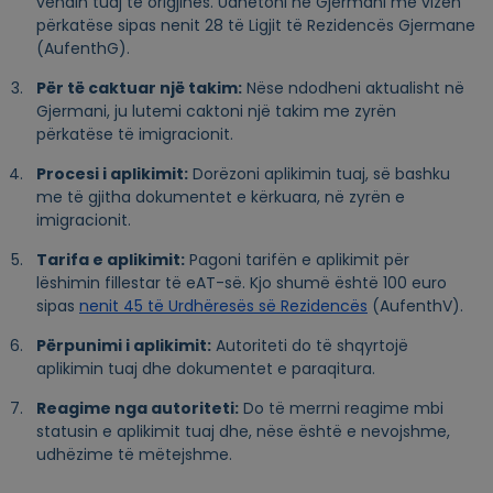
vendin tuaj të origjinës. Udhëtoni në Gjermani me vizën
përkatëse sipas nenit 28 të Ligjit të Rezidencës Gjermane
(AufenthG).
Për të caktuar një takim:
Nëse ndodheni aktualisht në
Gjermani, ju lutemi caktoni një takim me zyrën
përkatëse të imigracionit.
Procesi i aplikimit:
Dorëzoni aplikimin tuaj, së bashku
me të gjitha dokumentet e kërkuara, në zyrën e
imigracionit.
Tarifa e aplikimit:
Pagoni tarifën e aplikimit për
lëshimin fillestar të eAT-së. Kjo shumë është 100 euro
sipas
nenit 45 të Urdhëresës së Rezidencës
(AufenthV).
Përpunimi i aplikimit:
Autoriteti do të shqyrtojë
aplikimin tuaj dhe dokumentet e paraqitura.
Reagime nga autoriteti:
Do të merrni reagime mbi
statusin e aplikimit tuaj dhe, nëse është e nevojshme,
udhëzime të mëtejshme.