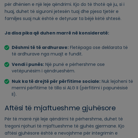
për dhënien e një leje qëndrimi. Kjo do të thotë që ju, si i
huaj, duhet të siguroni jetesën tuaj dhe pjesa tjetër e
familjes suaj nuk është e detyruar ta bëjë këtë shtesë.
Ja disa pika që duhen marrë në konsideratë:
Dëshmi të të ardhurave:
Fletëpaga ose deklarata të
të ardhurave nga muajt e fundit.
Vendi i punës:
Një punë e përhershme ose
vetëpunësim i qëndrueshëm.
Nuk ka të drejtë për përfitime sociale:
Nuk lejoheni të
merrni përfitime të tilla si ALG
II
(përfitimi i papunësisë
II).
Aftësi të mjaftueshme gjuhësore
Për të marrë një leje qëndrimi të përhershme, duhet të
tregoni njohuri të mjaftueshme të gjuhës gjermane. Kjo
aftësi gjuhësore është e nevojshme për integrimin e