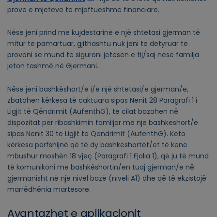
provë e mjeteve të mjaftueshme financiare.
Nëse jeni prind me kujdestarinë e një shtetasi gjerman të
mitur të pamartuar, gjithashtu nuk jeni të detyruar të
provoni se mund të siguroni jetesën e tij/saj nëse familja
jeton tashmë në Gjermani.
Nëse jeni bashkëshort/e i/e një shtetasi/e gjerman/e,
zbatohen kërkesa të caktuara sipas Nenit 28 Paragrafi 1 i
Ligjit të Qëndrimit (AufenthG), të cilat bazohen në
dispozitat për ribashkimin familjar me një bashkëshort/e
sipas Nenit 30 të Ligjit të Qëndrimit (AufenthG). Këto
kërkesa përfshijnë që të dy bashkëshortët/et të kenë
mbushur moshën 18 vjeç (Paragrafi 1 Fjalia 1), që ju të mund
të komunikoni me bashkëshortin/en tuaj gjerman/e në
gjermanisht në një nivel bazë (niveli A1) dhe që të ekzistojë
marrëdhënia martesore.
Avantazhet e aplikacionit