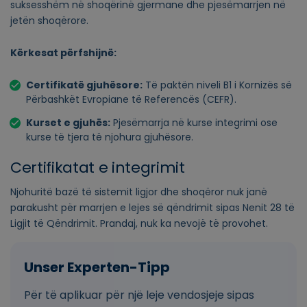
suksesshëm në shoqërinë gjermane dhe pjesëmarrjen në
jetën shoqërore.
Kërkesat përfshijnë:
Certifikatë gjuhësore:
Të paktën niveli B1 i Kornizës së
Përbashkët Evropiane të Referencës (CEFR).
Kurset e gjuhës:
Pjesëmarrja në kurse integrimi ose
kurse të tjera të njohura gjuhësore.
Certifikatat e integrimit
Njohuritë bazë të sistemit ligjor dhe shoqëror nuk janë
parakusht për marrjen e lejes së qëndrimit sipas Nenit 28 të
Ligjit të Qëndrimit. Prandaj, nuk ka nevojë të provohet.
Për të aplikuar për një leje vendosjeje sipas