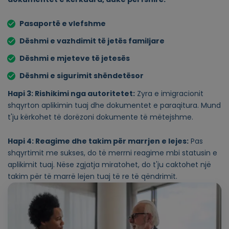
Pasaportë e vlefshme
Dëshmi e vazhdimit të jetës familjare
Dëshmi e mjeteve të jetesës
Dëshmi e sigurimit shëndetësor
Hapi 3: Rishikimi nga autoritetet:
Zyra e imigracionit
shqyrton aplikimin tuaj dhe dokumentet e paraqitura. Mund
t'ju kërkohet të dorëzoni dokumente të mëtejshme.
Hapi 4: Reagime dhe takim për marrjen e lejes:
Pas
shqyrtimit me sukses, do të merrni reagime mbi statusin e
aplikimit tuaj. Nëse zgjatja miratohet, do t'ju caktohet një
takim për të marrë lejen tuaj të re të qëndrimit.