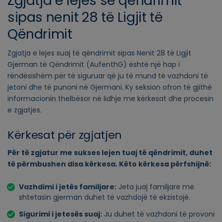
Zgjatja e lejes së qëndrimit
sipas nenit 28 të Ligjit të
Qëndrimit
Zgjatja e lejes suaj të qëndrimit sipas Nenit 28 të Ligjit
Gjerman të Qëndrimit (AufenthG) është një hap i
rëndësishëm për të siguruar që ju të mund të vazhdoni të
jetoni dhe të punoni në Gjermani. Ky seksion ofron të gjithë
informacionin thelbësor në lidhje me kërkesat dhe procesin
e zgjatjes.
Kërkesat për zgjatjen
Për të zgjatur me sukses lejen tuaj të qëndrimit, duhet
të përmbushen disa kërkesa. Këto kërkesa përfshijnë:
Vazhdimi i jetës familjare:
Jeta juaj familjare me
shtetasin gjerman duhet të vazhdojë të ekzistojë.
Sigurimi i jetesës suaj:
Ju duhet të vazhdoni të provoni