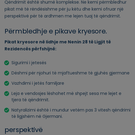
Qëndrimit është shumë komplekse. Ne kemi përmbledhur
pikat më të rëndësishme për ju këtu dhe kemi ofruar një
perspektivë për të ardhmen me lejen tuaj të qëndrimit.
Përmbledhje e pikave kryesore.
Pikat kryesore në lidhje me Nenin 28 të Ligjit të
Rezidencës përfshijnë:
Sigurimi i jetesës
Dëshmi për njohuri të mjaftueshme të gjuhës gjermane
Vazhdimi i jetës familjare
Leja e vendosjes lëshohet më shpejt sesa me lejet e
tjera të qëndrimit.
Natyralizimi është i mundur vetëm pas 3 vitesh qëndrimi
të ligjshëm në Gjermani.
perspektivë