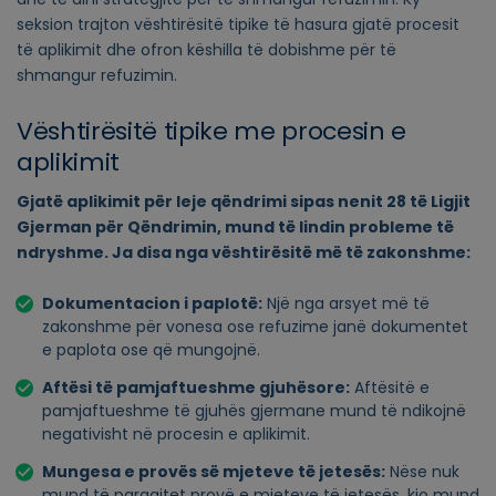
seksion trajton vështirësitë tipike të hasura gjatë procesit
të aplikimit dhe ofron këshilla të dobishme për të
shmangur refuzimin.
Vështirësitë tipike me procesin e
aplikimit
Gjatë aplikimit për leje qëndrimi sipas nenit 28 të Ligjit
Gjerman për Qëndrimin, mund të lindin probleme të
ndryshme. Ja disa nga vështirësitë më të zakonshme:
Dokumentacion i paplotë:
Një nga arsyet më të
zakonshme për vonesa ose refuzime janë dokumentet
e paplota ose që mungojnë.
Aftësi të pamjaftueshme gjuhësore:
Aftësitë e
pamjaftueshme të gjuhës gjermane mund të ndikojnë
negativisht në procesin e aplikimit.
Mungesa e provës së mjeteve të jetesës:
Nëse nuk
mund të paraqitet provë e mjeteve të jetesës, kjo mund