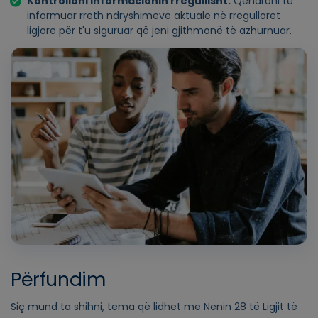
Kontrolloni informacionin rregullisht:
Qëndroni të
informuar rreth ndryshimeve aktuale në rregulloret
ligjore për t'u siguruar që jeni gjithmonë të azhurnuar.
Përfundim
Siç mund ta shihni, tema që lidhet me Nenin 28 të Ligjit të