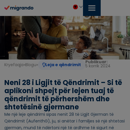
Kapërce
te
përmbajtja
Shqip
Publikuar:
Kryefaqja
»
Blogu
»
Leja e qëndrimit
5 korrik 2024
Neni 28 i Ligjit të Qëndrimit – Si të
aplikoni shpejt për lejen tuaj të
qëndrimit të përhershëm dhe
shtetësinë gjermane
Me një leje qëndrimi sipas nenit 28 të Ligjit Gjerman të
Qëndrimit (AufenthG), ju, si anëtar i familjes së një shtetasi
gjerman, mund të ndërtoni një të ardhme të sigurt në