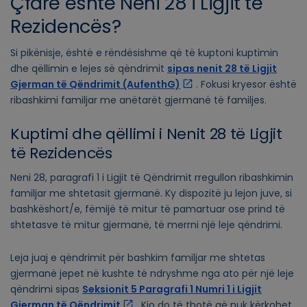
Çfarë është Neni 28 i Ligjit të
Rezidencës?
Si pikënisje, është e rëndësishme që të kuptoni kuptimin
dhe qëllimin e lejes së qëndrimit
sipas nenit 28 të Ligjit
Gjerman të Qëndrimit (AufenthG)
. Fokusi kryesor është
ribashkimi familjar me anëtarët gjermanë të familjes.
Kuptimi dhe qëllimi i Nenit 28 të Ligjit
të Rezidencës
Neni 28, paragrafi 1 i Ligjit të Qëndrimit rregullon ribashkimin
familjar me shtetasit gjermanë. Ky dispozitë ju lejon juve, si
bashkëshort/e, fëmijë të mitur të pamartuar ose prind të
shtetasve të mitur gjermanë, të merrni një leje qëndrimi.
Leja juaj e qëndrimit për bashkim familjar me shtetas
gjermanë jepet në kushte të ndryshme nga ato për një leje
qëndrimi sipas
Seksionit 5 Paragrafi 1 Numri 1 i Ligjit
Gjerman të Qëndrimit
. Kjo do të thotë që nuk kërkohet