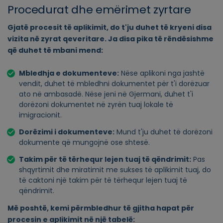
Procedurat dhe emërimet zyrtare
Gjatë procesit të aplikimit, do t'ju duhet të kryeni disa
vizita në zyrat qeveritare. Ja disa pika të rëndësishme
që duhet të mbani mend:
Mbledhja e dokumenteve:
Nëse aplikoni nga jashtë
vendit, duhet të mbledhni dokumentet për t'i dorëzuar
ato në ambasadë. Nëse jeni në Gjermani, duhet t'i
dorëzoni dokumentet në zyrën tuaj lokale të
imigracionit.
Dorëzimi i dokumenteve:
Mund t'ju duhet të dorëzoni
dokumente që mungojnë ose shtesë.
Takim për të tërhequr lejen tuaj të qëndrimit:
Pas
shqyrtimit dhe miratimit me sukses të aplikimit tuaj, do
të caktoni një takim për të tërhequr lejen tuaj të
qëndrimit.
Më poshtë, kemi përmbledhur të gjitha hapat për
procesin e aplikimit në një tabelë: