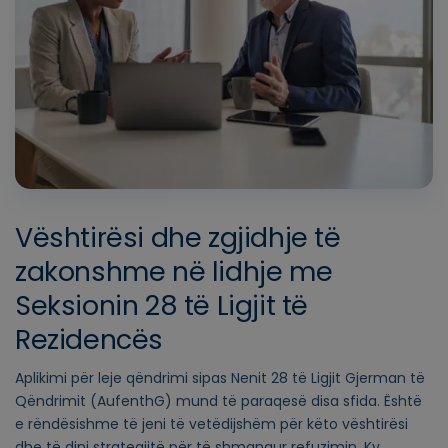
Vështirësi dhe zgjidhje të
zakonshme në lidhje me
Seksionin 28 të Ligjit të
Rezidencës
Aplikimi për leje qëndrimi sipas Nenit 28 të Ligjit Gjerman të
Qëndrimit (AufenthG) mund të paraqesë disa sfida. Është
e rëndësishme të jeni të vetëdijshëm për këto vështirësi
dhe të dini strategjitë për të shmangur refuzimin. Ky