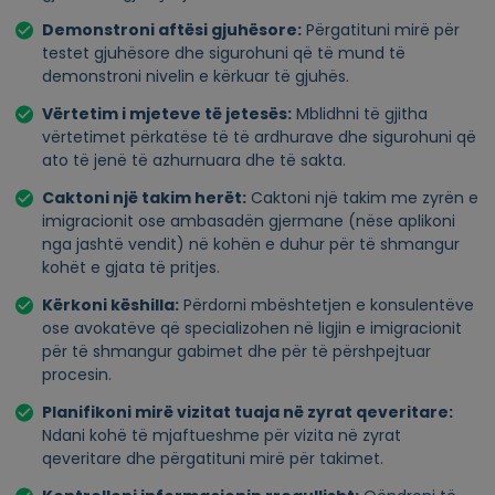
Demonstroni aftësi gjuhësore:
Përgatituni mirë për
testet gjuhësore dhe sigurohuni që të mund të
demonstroni nivelin e kërkuar të gjuhës.
Vërtetim i mjeteve të jetesës:
Mblidhni të gjitha
vërtetimet përkatëse të të ardhurave dhe sigurohuni që
ato të jenë të azhurnuara dhe të sakta.
Caktoni një takim herët:
Caktoni një takim me zyrën e
imigracionit ose ambasadën gjermane (nëse aplikoni
nga jashtë vendit) në kohën e duhur për të shmangur
kohët e gjata të pritjes.
Kërkoni këshilla:
Përdorni mbështetjen e konsulentëve
ose avokatëve që specializohen në ligjin e imigracionit
për të shmangur gabimet dhe për të përshpejtuar
procesin.
Planifikoni mirë vizitat tuaja në zyrat qeveritare:
Ndani kohë të mjaftueshme për vizita në zyrat
qeveritare dhe përgatituni mirë për takimet.