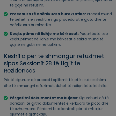
të çojë në refuzim.
Procedura të ndërlikuara burokratike:
Procesi mund
të bëhet më i vështirë nga procedurat e gjata dhe të
ndërlikuara burokratike.
Keqkuptime në lidhje me kërkesat:
Paqartësitë ose
keqkuptimet në lidhje me kërkesat e sakta mund të
çojnë në gabime në aplikim.
Këshilla për të shmangur refuzimet
sipas Seksionit 28 të Ligjit të
Rezidencës
Për të siguruar që procesi i aplikimit të jetë i suksesshëm
dhe të shmangni refuzimet, duhet të ndiqni këto këshilla:
Përgatitni dokumentet me kujdes:
Sigurohuni që të
dorëzoni të gjitha dokumentet e kërkuara të plota dhe
të azhurnuara. Përdorni lista kontrolli për të mbajtur
gjurmët e gjithçkaje.