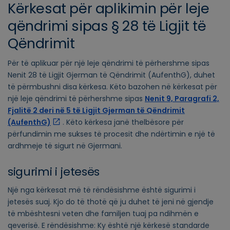
Kërkesat për aplikimin për leje
qëndrimi sipas § 28 të Ligjit të
Qëndrimit
Për të aplikuar për një leje qëndrimi të përhershme sipas
Nenit 28 të Ligjit Gjerman të Qëndrimit (AufenthG), duhet
të përmbushni disa kërkesa. Këto bazohen në kërkesat për
një leje qëndrimi të përhershme sipas
Nenit 9, Paragrafi 2,
Fjalitë 2 deri në 5 të Ligjit Gjerman të Qëndrimit
(AufenthG)
. Këto kërkesa janë thelbësore për
përfundimin me sukses të procesit dhe ndërtimin e një të
ardhmeje të sigurt në Gjermani.
sigurimi i jetesës
Një nga kërkesat më të rëndësishme është sigurimi i
jetesës suaj. Kjo do të thotë që ju duhet të jeni në gjendje
të mbështesni veten dhe familjen tuaj pa ndihmën e
qeverisë. E rëndësishme: Ky është një kërkesë standarde