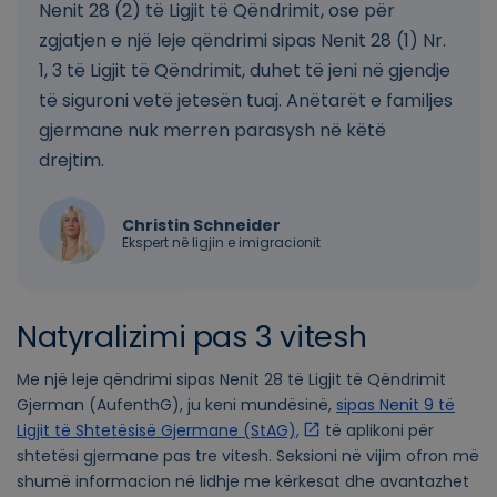
Nenit 28 (2) të Ligjit të Qëndrimit, ose për
zgjatjen e një leje qëndrimi sipas Nenit 28 (1) Nr.
1, 3 të Ligjit të Qëndrimit, duhet të jeni në gjendje
të siguroni vetë jetesën tuaj. Anëtarët e familjes
gjermane nuk merren parasysh në këtë
drejtim.
Christin Schneider
Ekspert në ligjin e imigracionit
Natyralizimi pas 3 vitesh
Me një leje qëndrimi sipas Nenit 28 të Ligjit të Qëndrimit
Gjerman (AufenthG), ju keni mundësinë,
sipas Nenit 9 të
Ligjit të Shtetësisë Gjermane (StAG),
të aplikoni për
shtetësi gjermane pas tre vitesh. Seksioni në vijim ofron më
shumë informacion në lidhje me kërkesat dhe avantazhet