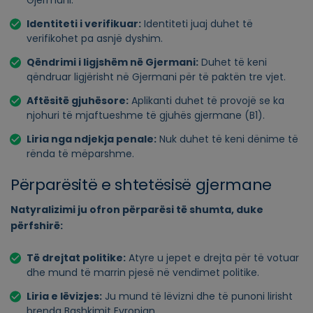
Identiteti i verifikuar:
Identiteti juaj duhet të
verifikohet pa asnjë dyshim.
Qëndrimi i ligjshëm në Gjermani:
Duhet të keni
qëndruar ligjërisht në Gjermani për të paktën tre vjet.
Aftësitë gjuhësore:
Aplikanti duhet të provojë se ka
njohuri të mjaftueshme të gjuhës gjermane (B1).
Liria nga ndjekja penale:
Nuk duhet të keni dënime të
rënda të mëparshme.
Përparësitë e shtetësisë gjermane
Natyralizimi ju ofron përparësi të shumta, duke
përfshirë:
Të drejtat politike:
Atyre u jepet e drejta për të votuar
dhe mund të marrin pjesë në vendimet politike.
Liria e lëvizjes:
Ju mund të lëvizni dhe të punoni lirisht
brenda Bashkimit Evropian.