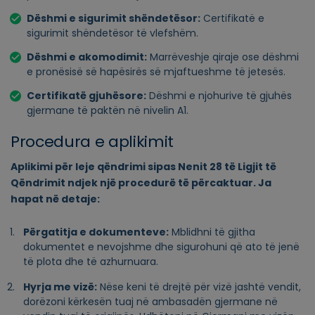
Dëshmi e sigurimit shëndetësor:
Certifikatë e
sigurimit shëndetësor të vlefshëm.
Dëshmi e akomodimit:
Marrëveshje qiraje ose dëshmi
e pronësisë së hapësirës së mjaftueshme të jetesës.
Certifikatë gjuhësore:
Dëshmi e njohurive të gjuhës
gjermane të paktën në nivelin A1.
Procedura e aplikimit
Aplikimi për leje qëndrimi sipas Nenit 28 të Ligjit të
Qëndrimit ndjek një procedurë të përcaktuar. Ja
hapat në detaje:
Përgatitja e dokumenteve:
Mblidhni të gjitha
dokumentet e nevojshme dhe sigurohuni që ato të jenë
të plota dhe të azhurnuara.
Hyrja me vizë:
Nëse keni të drejtë për vizë jashtë vendit,
dorëzoni kërkesën tuaj në ambasadën gjermane në