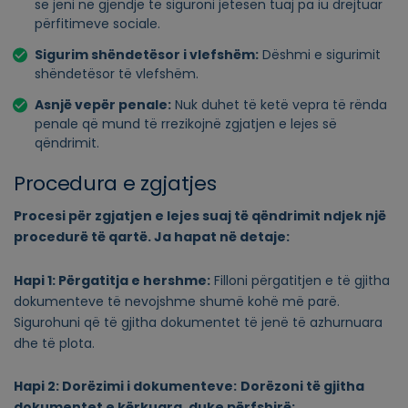
se jeni në gjendje të siguroni jetesën tuaj pa iu drejtuar
përfitimeve sociale.
Sigurim shëndetësor i vlefshëm:
Dëshmi e sigurimit
shëndetësor të vlefshëm.
Asnjë vepër penale:
Nuk duhet të ketë vepra të rënda
penale që mund të rrezikojnë zgjatjen e lejes së
qëndrimit.
Procedura e zgjatjes
Procesi për zgjatjen e lejes suaj të qëndrimit ndjek një
procedurë të qartë. Ja hapat në detaje:
Hapi 1: Përgatitja e hershme:
Filloni përgatitjen e të gjitha
dokumenteve të nevojshme shumë kohë më parë.
Sigurohuni që të gjitha dokumentet të jenë të azhurnuara
dhe të plota.
Hapi 2: Dorëzimi i dokumenteve:
Dorëzoni të gjitha
dokumentet e kërkuara, duke përfshirë: