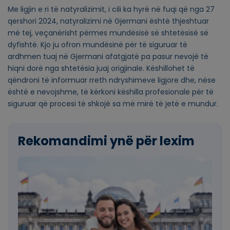
Me ligjin e ri të natyralizimit, i cili ka hyrë në fuqi që nga 27
qershori 2024, natyralizimi në Gjermani është thjeshtuar
më tej, veçanërisht përmes mundësisë së shtetësisë së
dyfishtë. Kjo ju ofron mundësinë për të siguruar të
ardhmen tuaj në Gjermani afatgjatë pa pasur nevojë të
hiqni dorë nga shtetësia juaj origjinale. Këshillohet të
qëndroni të informuar rreth ndryshimeve ligjore dhe, nëse
është e nevojshme, të kërkoni këshilla profesionale për të
siguruar që procesi të shkojë sa më mirë të jetë e mundur.
Rekomandimi ynë për lexim