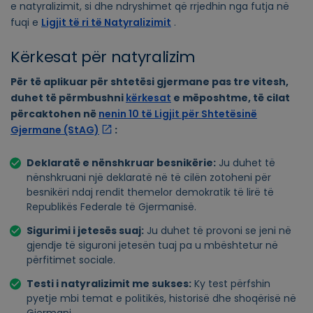
e natyralizimit, si dhe ndryshimet që rrjedhin nga futja në
fuqi e
Ligjit të ri të Natyralizimit
.
Kërkesat për natyralizim
Për të aplikuar për shtetësi gjermane pas tre vitesh,
duhet të përmbushni
kërkesat
e mëposhtme, të cilat
përcaktohen në
nenin 10 të Ligjit për Shtetësinë
Gjermane (StAG)
:
Deklaratë e nënshkruar besnikërie:
Ju duhet të
nënshkruani një deklaratë në të cilën zotoheni për
besnikëri ndaj rendit themelor demokratik të lirë të
Republikës Federale të Gjermanisë.
Sigurimi i jetesës suaj:
Ju duhet të provoni se jeni në
gjendje të siguroni jetesën tuaj pa u mbështetur në
përfitimet sociale.
Testi i natyralizimit me sukses:
Ky test përfshin
pyetje mbi temat e politikës, historisë dhe shoqërisë në
Gjermani.