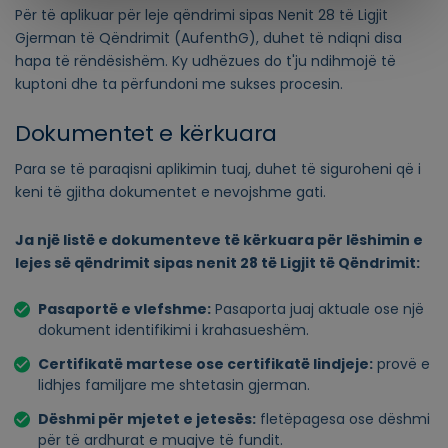
Për të aplikuar për leje qëndrimi sipas Nenit 28 të Ligjit
Gjerman të Qëndrimit (AufenthG), duhet të ndiqni disa
hapa të rëndësishëm. Ky udhëzues do t'ju ndihmojë të
kuptoni dhe ta përfundoni me sukses procesin.
Dokumentet e kërkuara
Para se të paraqisni aplikimin tuaj, duhet të siguroheni që i
keni të gjitha dokumentet e nevojshme gati.
Ja një listë e dokumenteve të kërkuara për lëshimin e
lejes së qëndrimit sipas nenit 28 të Ligjit të Qëndrimit:
Pasaportë e vlefshme:
Pasaporta juaj aktuale ose një
dokument identifikimi i krahasueshëm.
Certifikatë martese ose certifikatë lindjeje:
provë e
lidhjes familjare me shtetasin gjerman.
Dëshmi për mjetet e jetesës:
fletëpagesa ose dëshmi
për të ardhurat e muajve të fundit.