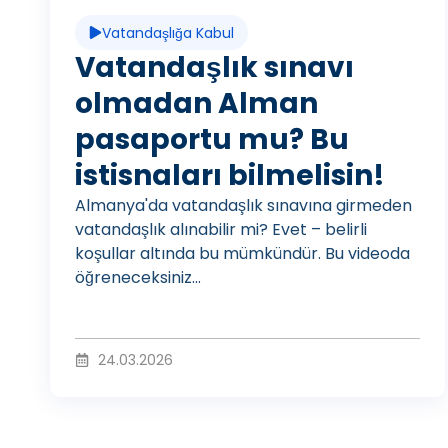
d
Vatandaşlığa Kabul
e
Vatandaşlık sınavı
olmadan Alman
pasaportu mu? Bu
o
istisnaları bilmelisin!
Almanya'da vatandaşlık sınavına girmeden
O
vatandaşlık alınabilir mi? Evet – belirli
koşullar altında bu mümkündür. Bu videoda
öğreneceksiniz...
y
24.03.2026
n