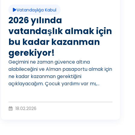
d
Vatandaşlığa Kabul
e
2026 yılında
vatandaşlık almak için
bu kadar kazanman
o
gerekiyor!
Geçimini ne zaman güvence altına
O
alabileceğini ve Alman pasaportu almak için
ne kadar kazanman gerektiğini
açıklayacağım. Çocuk yardımı var mı,...
y
18.02.2026
n