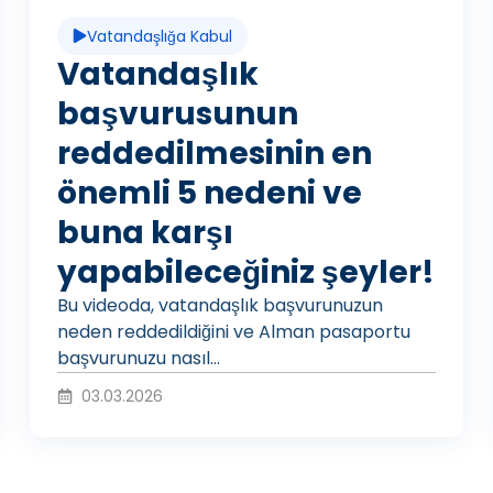
d
Vatandaşlığa Kabul
e
Vatandaşlık
başvurusunun
reddedilmesinin en
o
önemli 5 nedeni ve
buna karşı
O
yapabileceğiniz şeyler!
Bu videoda, vatandaşlık başvurunuzun
y
neden reddedildiğini ve Alman pasaportu
başvurunuzu nasıl...
03.03.2026
n