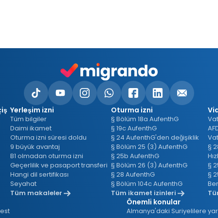
a
t
iş
Yerleşim izni
Oturma izni
Vi
Tüm bilgiler
§ Bölüm 18a AufenthG
Vat
Daimi ikamet
§ 19c AufenthG
AFD
Oturma izni süresi doldu
§ 24 AufenthG'den değişiklik
9 büyük avantaj
§ Bölüm 25 (3) AufenthG
B1 olmadan oturma izni
§ 25b AufenthG
Hız
Geçerlilik ve pasaport transferi
§ Bölüm 26 (3) AufenthG
§ 2
Hangi dil sertifikası
§ 28 AufenthG
§ 2
Seyahat
§ Bölüm 104c AufenthG
Tüm makaleler
Tüm ikamet izinleri
Tü
Önemli konular
test