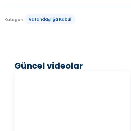
Vatandaşlığa Kabul
Kategori:
Güncel videolar
V
i