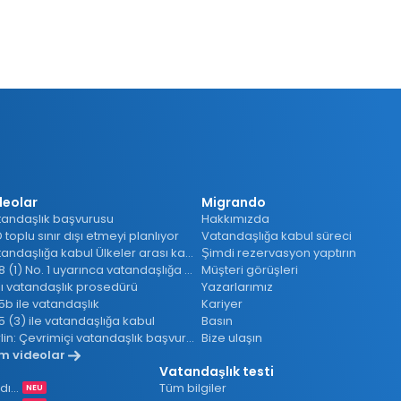
a
t
deolar
Migrando
andaşlık başvurusu
Hakkımızda
 toplu sınır dışı etmeyi planlıyor
Vatandaşlığa kabul süreci
Vatandaşlığa kabul Ülkeler arası karşılaştırma
Şimdi rezervasyon yaptırın
§ 28 (1) No. 1 uyarınca vatandaşlığa kabul
Müşteri görüşleri
lı vatandaşlık prosedürü
Yazarlarımız
5b ile vatandaşlık
Kariyer
5 (3) ile vatandaşlığa kabul
Basın
Berlin: Çevrimiçi vatandaşlık başvurusu
Bize ulaşın
m videolar
Vatandaşlık testi
Almanya'daki Suriyelilere yardım
Tüm bilgiler