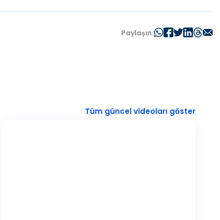
Paylaşın:
Tüm güncel videoları göster
V
i