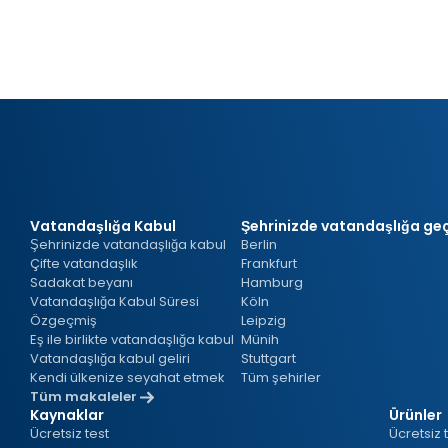
a
t
Vatandaşlığa Kabul
Şehrinizde vatandaşlığa geç
Şehrinizde vatandaşlığa kabul
Berlin
Çifte vatandaşlık
Frankfurt
Sadakat beyanı
Hamburg
Vatandaşlığa Kabul Süresi
Köln
Özgeçmiş
Leipzig
Eş ile birlikte vatandaşlığa kabul
Münih
Vatandaşlığa kabul geliri
Stuttgart
Kendi ülkenize seyahat etmek
Tüm şehirler
Tüm makaleler
Kaynaklar
Ürünler
Ücretsiz test
Ücretsiz 