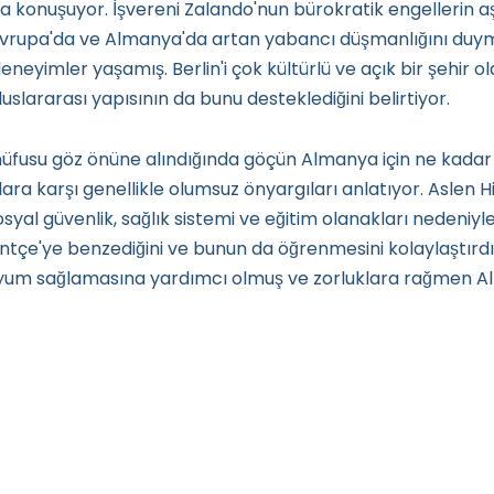
konuşuyor. İşvereni Zalando'nun bürokratik engellerin aş
Avrupa'da ve Almanya'da artan yabancı düşmanlığını du
eneyimler yaşamış. Berlin'i çok kültürlü ve açık bir şehir 
luslararası yapısının da bunu desteklediğini belirtiyor.
üfusu göz önüne alındığında göçün Almanya için ne kadar
ra karşı genellikle olumsuz önyargıları anlatıyor. Aslen Hi
syal güvenlik, sağlık sistemi ve eğitim olanakları nedeniyle 
intçe'ye benzediğini ve bunun da öğrenmesini kolaylaştırdığ
uyum sağlamasına yardımcı olmuş ve zorluklara rağmen 