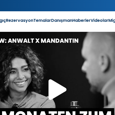
gıç
Rezervasyon
Temalar
Danışman
Haberler
Videolar
Mi
Vide
Oyn