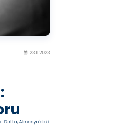
23.11.2023
:
oru
Dr. Datta, Almanya'daki