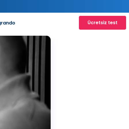
Ücretsiz test
grando
o
at