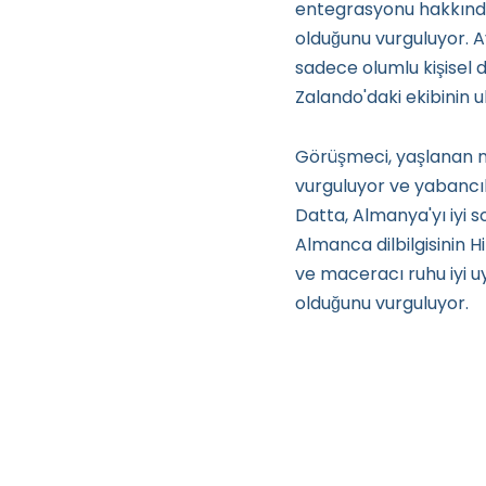
entegrasyonu hakkında 
olduğunu vurguluyor. 
sadece olumlu kişisel d
Zalando'daki ekibinin u
Görüşmeci, yaşlanan n
vurguluyor ve yabancıla
Datta, Almanya'yı iyi so
Almanca dilbilgisinin H
ve maceracı ruhu iyi 
olduğunu vurguluyor.