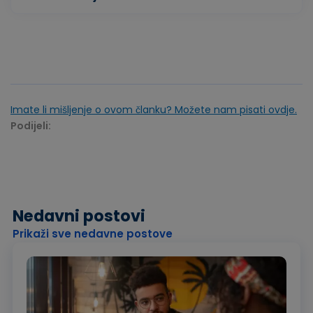
Imate li mišljenje o ovom članku? Možete nam pisati ovdje.
Podijeli:
Nedavni postovi
Prikaži sve nedavne postove