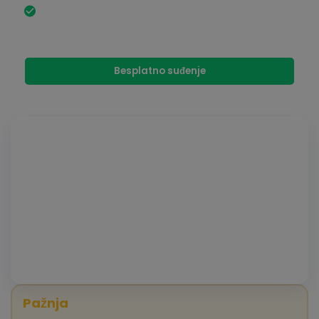
Generacija gastarbajtera dobija posebne olakšice:
osnovne jezičke vještine su dovoljne, a test za
naturalizaciju nije potreban.
Besplatno suđenje
Repr
vide
Pažnja