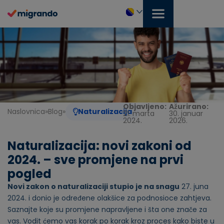
Preskoči
na
sadržaj
Bosanski
Objavljeno:
Ažurirano:
Naslovnica
»
Blog
»
Naturalizacija
21. marta
30. januar
2024.
2026.
Naturalizacija: novi zakoni od
2024. – sve promjene na prvi
pogled
Novi zakon o naturalizaciji stupio je na snagu
27. juna
2024. i donio je određene olakšice za podnosioce zahtjeva.
Saznajte koje su promjene napravljene i šta one znače za
vas. Vodit ćemo vas korak po korak kroz proces kako biste u