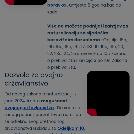
boravka
, umjesto 8 godina kao do
sada.
Više ne možete podnijeti zahtjev za
naturalizaciju sa sljedećim
boravišnim dozvolama
: Odjeljci 16a,
16b, 16d, 16e, 16f, 17, 18f, 19, 19b, 19e, 20,
22, 23a, 24, 25 stavovi 3 do 10c Zakona
o prebivalištu i Sekcija 3 do 10c Zakona
o prebivalištu.
Dozvola za dvojno
državljanstvo
Od novog zakona o naturalizaciji iz
juna 2024. imate
mogućnost
dvojnog državljanstva
. Do sada su
mnogi podnosioci zahteva morali da
se odreknu svog prethodnog
državljanstva u skladu sa
Odeljkom 10.