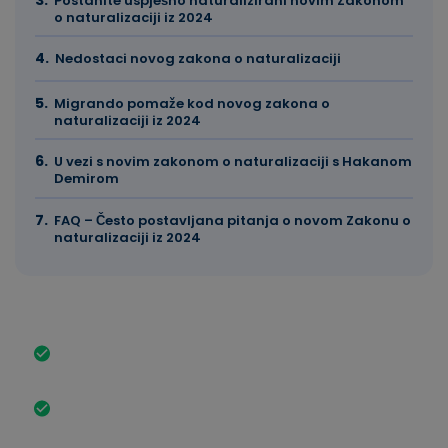
Postanite uspješno naturalizirani novim Zakonom
o naturalizaciji iz 2024
Nedostaci novog zakona o naturalizaciji
Migrando pomaže kod novog zakona o
naturalizaciji iz 2024
U vezi s novim zakonom o naturalizaciji s Hakanom
Demirom
FAQ – Često postavljana pitanja o novom Zakonu o
naturalizaciji iz 2024
Najvažnija stvar ukratko
Novi zakon o naturalizaciji skraćuje period boravka
za naturalizaciju sa 8 na 5 godina.
Dvojno državljanstvo je općenito dozvoljeno, što je
ranije bilo moguće samo u izuzetnim slučajevima.