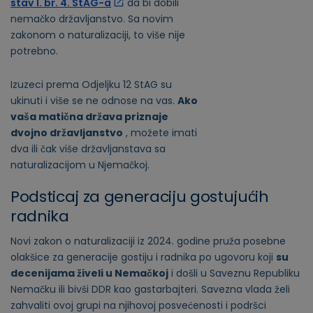
stav 1. br. 4. StAG-a
da bi dobili
nemačko državljanstvo. Sa novim
zakonom o naturalizaciji, to više nije
potrebno.
Izuzeci prema Odjeljku 12 StAG su
ukinuti i više se ne odnose na vas.
Ako
vaša matična država priznaje
dvojno državljanstvo
, možete imati
dva ili čak više državljanstava sa
naturalizacijom u Njemačkoj.
Podsticaj za generaciju gostujućih
radnika
Novi zakon o naturalizaciji iz 2024. godine pruža posebne
olakšice za generacije gostiju i radnika po ugovoru koji
su
decenijama živeli u Nemačkoj
i došli u Saveznu Republiku
Nemačku ili bivši DDR kao gastarbajteri. Savezna vlada želi
zahvaliti ovoj grupi na njihovoj posvećenosti i podršci