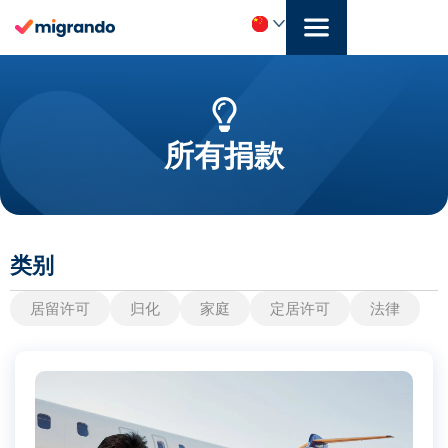
跳
至
内
中
容
文
(简
所有捐款
体)
类别
居留许可
归化
家庭
定居许可
法律