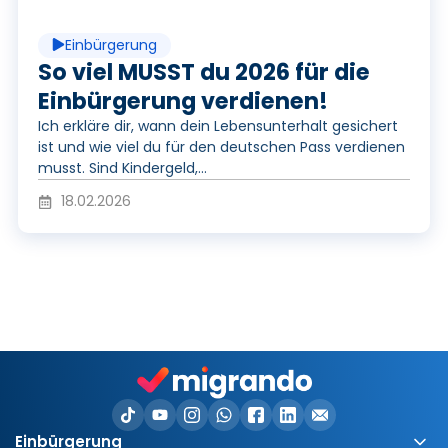
o
a
Einbürgerung
y
So viel MUSST du 2026 für die
Einbürgerung verdienen!
Ich erkläre dir, wann dein Lebensunterhalt gesichert
V
ist und wie viel du für den deutschen Pass verdienen
musst. Sind Kindergeld,...
18.02.2026
i
d
e
Einbürgerung