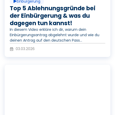
Einbürgerung
y
Top 5 Ablehnungsgründe bei
der Einbürgerung & was du
dagegen tun kannst!
V
In diesem Video erkläre ich dir, warum dein
Einbürgerungsantrag abgelehnt wurde und wie du
deinen Antrag auf den deutschen Pass...
i
03.03.2026
d
P
e
l