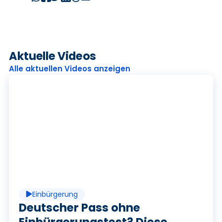
Aktuelle Videos
Alle aktuellen Videos anzeigen
P
l
a
Einbürgerung
Deutscher Pass ohne
Einbürgerungstest? Diese