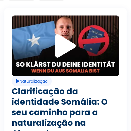
Seite
Seite
Seite
Seite
Seite
Seite
Seite
Seite
Seite
Seite
R
e
p
Naturalização
r
Clarificação da
identidade Somália: O
o
seu caminho para a
naturalização na