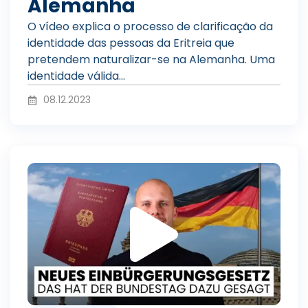
d
Alemanha
O vídeo explica o processo de clarificação da
identidade das pessoas da Eritreia que
u
pretendem naturalizar-se na Alemanha. Uma
identidade válida...
08.12.2023
z
R
i
e
r
p
v