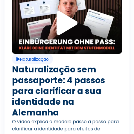
R
i
e
r
p
v
Naturalização
r
í
Naturalização sem
passaporte: 4 passos
o
d
para clarificar a sua
identidade na
d
Alemanha
e
O vídeo explica o modelo passo a passo para
clarificar a identidade para efeitos de