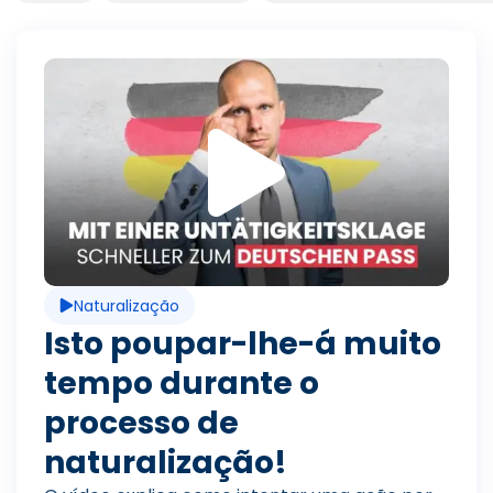
R
e
p
Naturalização
r
Isto poupar-lhe-á muito
tempo durante o
o
processo de
naturalização!