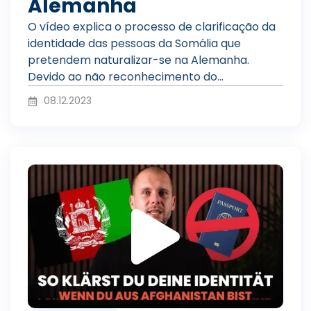
d
Alemanha
O vídeo explica o processo de clarificação da
identidade das pessoas da Somália que
u
pretendem naturalizar-se na Alemanha.
Devido ao não reconhecimento do...
08.12.2023
z
R
i
e
r
p
v