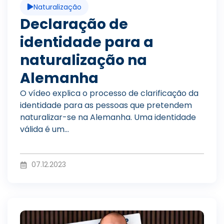
Naturalização
r
í
Declaração de
identidade para a
o
d
naturalização na
Alemanha
d
O vídeo explica o processo de clarificação da
e
identidade para as pessoas que pretendem
naturalizar-se na Alemanha. Uma identidade
válida é um...
u
o
07.12.2023
z