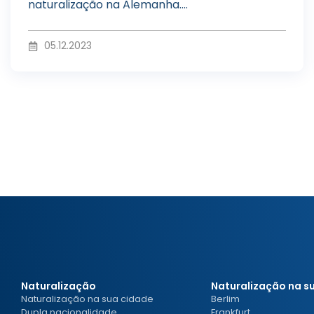
u
naturalização na Alemanha....
o
05.12.2023
z
i
r
v
í
Naturalização
Naturalização na s
Naturalização na sua cidade
Berlim
Dupla nacionalidade
Frankfurt