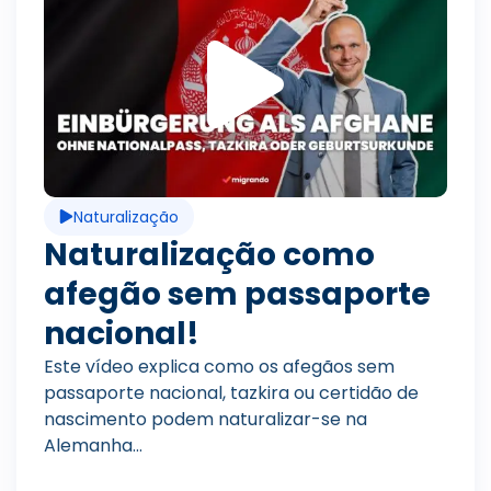
R
i
e
r
p
v
Naturalização
r
í
Naturalização como
afegão sem passaporte
o
d
nacional!
Este vídeo explica como os afegãos sem
passaporte nacional, tazkira ou certidão de
d
e
nascimento podem naturalizar-se na
Alemanha...