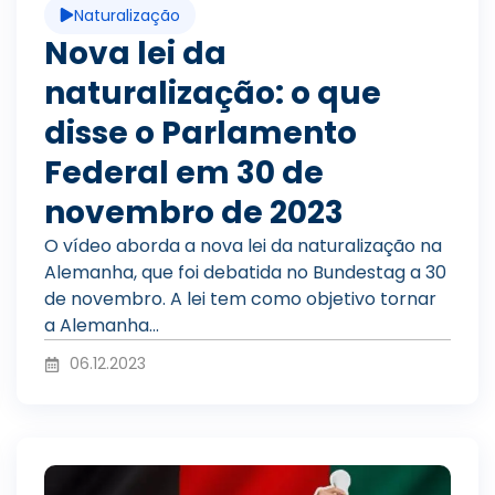
Naturalização
r
í
Nova lei da
naturalização: o que
o
d
disse o Parlamento
Federal em 30 de
d
novembro de 2023
e
O vídeo aborda a nova lei da naturalização na
Alemanha, que foi debatida no Bundestag a 30
u
de novembro. A lei tem como objetivo tornar
o
a Alemanha...
06.12.2023
z