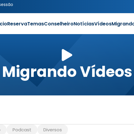
 sessão
ício
Reserva
Temas
Conselheiro
Notícias
Vídeos
Migrand
Migrando Vídeos
o
Podcast
Diversos