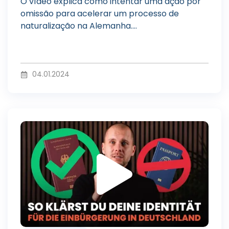
d
O vídeo explica como intentar uma ação por
omissão para acelerar um processo de
naturalização na Alemanha....
u
04.01.2024
z
R
i
e
r
p
v