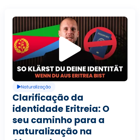
R
e
p
Naturalização
r
Clarificação da
identidade Eritreia: O
o
seu caminho para a
naturalização na