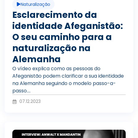
Naturalização
r
í
Esclarecimento da
identidade Afeganistão:
o
d
O seu caminho para a
naturalização na
d
Alemanha
e
O vídeo explica como as pessoas do
Afeganistão podem clarificar a sua identidade
u
na Alemanha seguindo o modelo passo-a-
o
passo....
07.12.2023
z