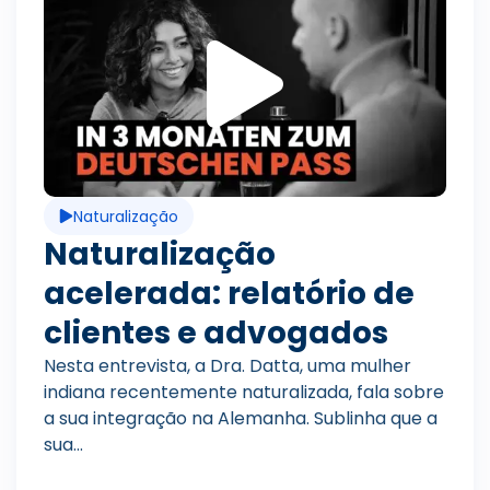
R
i
e
r
p
v
Naturalização
r
í
Naturalização
acelerada: relatório de
o
d
clientes e advogados
Nesta entrevista, a Dra. Datta, uma mulher
indiana recentemente naturalizada, fala sobre
d
e
a sua integração na Alemanha. Sublinha que a
sua...