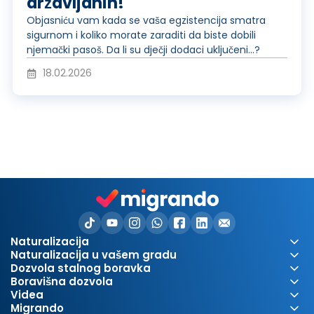
o
državljanin!
a
o
Objasniću vam kada se vaša egzistencija smatra
sigurnom i koliko morate zaraditi da biste dobili
njemački pasoš. Da li su dječji dodaci uključeni...?
j
d
18.02.2026
v
u
i
c
d
i
Naturalizacija
Naturalizacija u vašem gradu
Dozvola stalnog boravka
Boravišna dozvola
Videa
Migrando