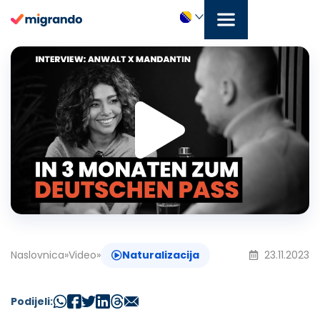
Preskoči
na
sadržaj
Repr
Bosanski
vide
Naslovnica
»
Video
»
Naturalizacija
23.11.2023
Podijeli: