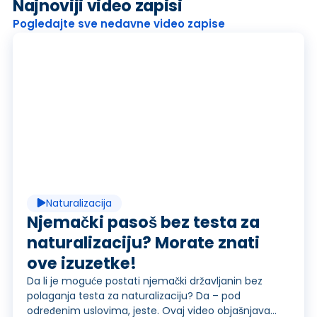
Najnoviji video zapisi
Pogledajte sve nedavne video zapise
R
e
p
Naturalizacija
r
Njemački pasoš bez testa za
naturalizaciju? Morate znati
ove izuzetke!
o
Da li je moguće postati njemački državljanin bez
polaganja testa za naturalizaciju? Da – pod
određenim uslovima, jeste. Ovaj video objašnjava...