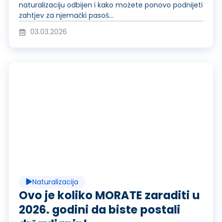
a
o
naturalizaciju odbijen i kako možete ponovo podnijeti
zahtjev za njemački pasoš...
j
d
03.03.2026
v
u
R
i
c
e
d
i
p
e
Naturalizacija
r
r
Ovo je koliko MORATE zaraditi u
2026. godini da biste postali