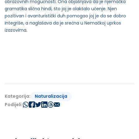
obrazovnih mogućnosti. Ona objašnjava da je njemačka
gramatika slična hindi, što joj je olakšalo učenje. Njen
pozitivan i avanturistički duh pomogao joj je da se dobro
integriše, a naglašava da je srećna u Nemačkoj uprkos
izazovima.
Naturalizacija
Kategorija:
Podijeli: