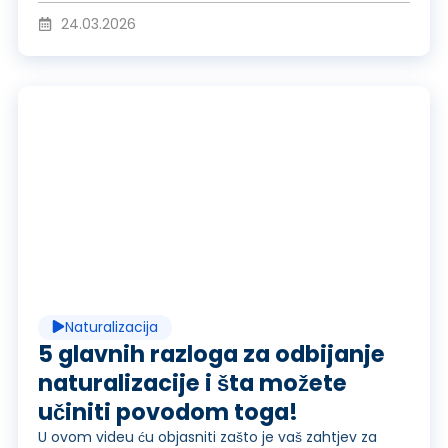
d
24.03.2026
u
R
c
e
i
p
Naturalizacija
r
r
5 glavnih razloga za odbijanje
naturalizacije i šta možete
učiniti povodom toga!
U ovom videu ću objasniti zašto je vaš zahtjev za