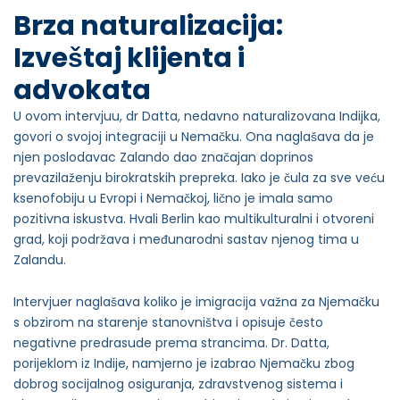
Brza naturalizacija:
Izveštaj klijenta i
advokata
U ovom intervjuu, dr Datta, nedavno naturalizovana Indijka,
govori o svojoj integraciji u Nemačku. Ona naglašava da je
njen poslodavac Zalando dao značajan doprinos
prevazilaženju birokratskih prepreka. Iako je čula za sve veću
ksenofobiju u Evropi i Nemačkoj, lično je imala samo
pozitivna iskustva. Hvali Berlin kao multikulturalni i otvoreni
grad, koji podržava i međunarodni sastav njenog tima u
Zalandu.
Intervjuer naglašava koliko je imigracija važna za Njemačku
s obzirom na starenje stanovništva i opisuje često
negativne predrasude prema strancima. Dr. Datta,
porijeklom iz Indije, namjerno je izabrao Njemačku zbog
dobrog socijalnog osiguranja, zdravstvenog sistema i