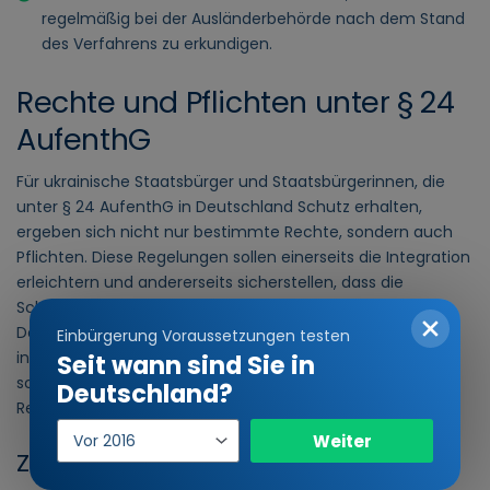
regelmäßig bei der Ausländerbehörde nach dem Stand
des Verfahrens zu erkundigen.
Rechte und Pflichten unter § 24
AufenthG
Für ukrainische Staatsbürger und Staatsbürgerinnen, die
unter § 24 AufenthG in Deutschland Schutz erhalten,
ergeben sich nicht nur bestimmte Rechte, sondern auch
Pflichten. Diese Regelungen sollen einerseits die Integration
erleichtern und andererseits sicherstellen, dass die
Schutzsuchenden sich an die rechtlichen Vorgaben in
Deutschland halten. Im Folgenden werden die Kernpunkte
Einbürgerung Voraussetzungen testen
in Bezug auf Arbeit, Bildung, Gesundheitsversorgung und
Seit wann sind Sie in
soziale Dienste sowie Wohnsitzauflagen und
Deutschland?
Reisebeschränkungen erläutert.
Einreisejahr
Weiter
Zugang zu Arbeit und Bildung